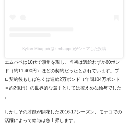
Kylian Mbappé(@k.mbappe)がシェアした投稿
エムバペは10代で頭角を現し、当初は週給わずか60ポン
ド（約11,400円）ほどの契約だったとされています​。プ
ロ契約後もしばらくは週給2万ポンド（年間104万ポンド
＝約2億円）の世界的な選手としては控えめな給与でした​
。
しかしその才能が開花した2016-17シーズン、モナコでの
活躍によって給与は急上昇します。