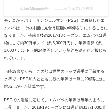
Kylian Mbappé(@k.mbappe)がシェアした投稿
モナコからパリ・サンジェルマン（PSG）に移籍したエ
ムバペは、その才能に見合う巨額の年俸を手にすることに
なりました。移籍直後の2017-18シーズン、エムバペは週
給にして約30万ポンド（約5,000万円）、年俸換算で約
1,600万ポンド（約24億円）という契約を結んだと報じら
れています
。
当時19歳ながら、この額は世界のトップ選手に匹敵する
水準で、PSG加入とともに彼の年俸は一気に20倍以上に
跳ね上がった計算です​。
PSGでの活躍に応じて、エムバペの年俸は毎年のように
上昇しました。2018-19シーズンには週給約31万1,000ポ