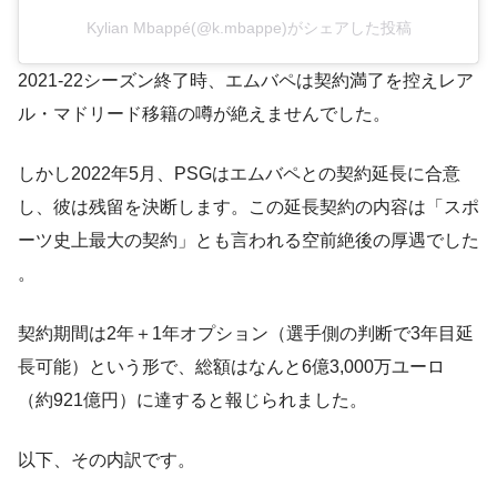
Kylian Mbappé(@k.mbappe)がシェアした投稿
2021-22シーズン終了時、エムバペは契約満了を控えレア
ル・マドリード移籍の噂が絶えませんでした。
しかし2022年5月、PSGはエムバペとの契約延長に合意
し、彼は残留を決断します。この延長契約の内容は「スポ
ーツ史上最大の契約」とも言われる空前絶後の厚遇でした​
。
契約期間は2年＋1年オプション（選手側の判断で3年目延
長可能）という形で​、総額はなんと6億3,000万ユーロ
（約921億円）に達すると報じられました​。
以下、その内訳です。