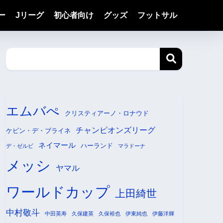
ー
Jリーグ
初心者向け
グッズ
フットサル
エムバぺ
クリスティアーノ・ロナウド
チャンピオンズリーグ
ケビン・デ・ブライネ
ネイマール
ハーランド
デ・ゼルビ
マラドーナ
メッシ
ヤマル
ワールドカップ
上田綺世
中村敬斗
中田英寿
久保建英
久保裕也
伊東純也
伊藤洋輝