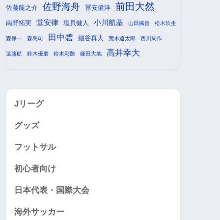
前田大然
佐野海舟
佐藤龍之介
冨安健洋
堂安律
小川航基
南野拓実
塩貝健人
山田楓喜
松木玖生
田中碧
細谷真大
森保一
森島司
荒木遼太郎
西川周作
高井幸大
遠藤航
鈴木優磨
鈴木彩艶
鎌田大地
Jリーグ
グッズ
フットサル
初心者向け
日本代表・国際大会
海外サッカー