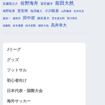
前田大然
佐野海舟
佐藤龍之介
冨安健洋
堂安律
小川航基
南野拓実
塩貝健人
山田楓喜
松木玖生
田中碧
細谷真大
森保一
森島司
荒木遼太郎
西川周作
高井幸大
遠藤航
鈴木優磨
鈴木彩艶
鎌田大地
Jリーグ
グッズ
フットサル
初心者向け
日本代表・国際大会
海外サッカー