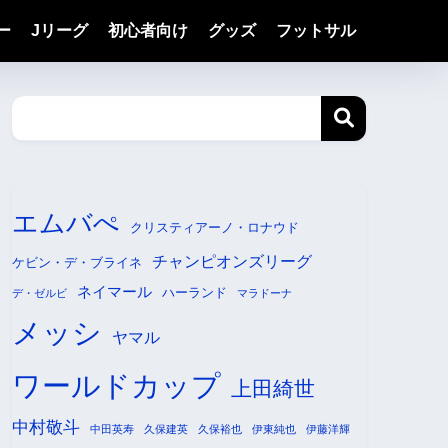
ー
Jリーグ
初心者向け
グッズ
フットサル
エムバぺ
クリスティアーノ・ロナウド
チャンピオンズリーグ
ケビン・デ・ブライネ
ネイマール
ハーランド
デ・ゼルビ
マラドーナ
メッシ
ヤマル
ワールドカップ
上田綺世
中村敬斗
中田英寿
久保建英
久保裕也
伊東純也
伊藤洋輝