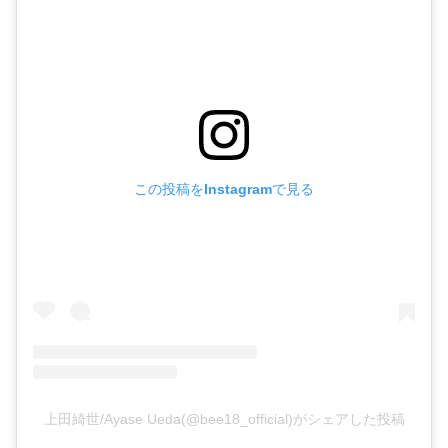
この投稿をInstagramで見る
上田綺世/Ayase Ueda(@bee18_official)がシェアした投稿