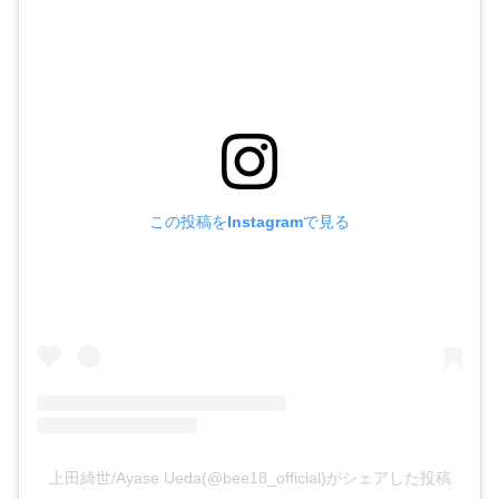
この投稿をInstagramで見る
上田綺世/Ayase Ueda(@bee18_official)がシェアした投稿