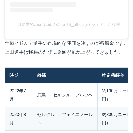
上田綺世/Ayase Ueda(@bee18_official)がシェアした投稿
年俸と並んで選手の市場的な評価を映すのが移籍金です。
上田選手は移籍のたびに金額が跳ね上がってきました。
時期
移籍
推定移籍金
2022年7
約130万ユーロ
鹿島 → セルクル・ブルッヘ
月
円）
2023年8
セルクル → フェイエノール
約800万ユーロ
月
ト
円）