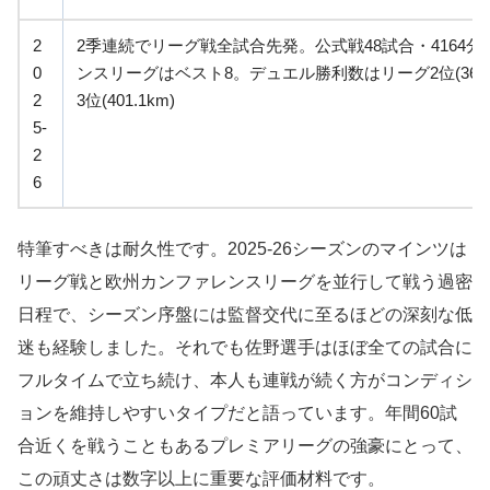
2
2季連続でリーグ戦全試合先発。公式戦48試合・4164
0
ンスリーグはベスト8。デュエル勝利数はリーグ2位(362
2
3位(401.1km)
5-
2
6
特筆すべきは耐久性です。2025-26シーズンのマインツは
リーグ戦と欧州カンファレンスリーグを並行して戦う過密
日程で、シーズン序盤には監督交代に至るほどの深刻な低
迷も経験しました。それでも佐野選手はほぼ全ての試合に
フルタイムで立ち続け、本人も連戦が続く方がコンディシ
ョンを維持しやすいタイプだと語っています。年間60試
合近くを戦うこともあるプレミアリーグの強豪にとって、
この頑丈さは数字以上に重要な評価材料です。