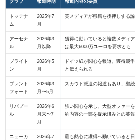
クラブ
報道時期
報道内容の要点
トッテナ
2025年7
英メディアが移籍を後押しする論調
ム
月
アーセナ
2026年3
獲得に動いていると複数メディアが
ル
月以降
は最大6000万ユーロを要求とも
ブライト
2026年5
ドイツ紙が関心を報道。獲得競争を
ン
月
と伝えられる
ブレント
2026年3
スカウト派遣の報道もあり、継続的
フォード
月〜5月
リバプー
2026年6
強い関心を示し、大型オファーを準
ル
月末〜7
約内容の一部を提示済みとの英報道
月
ニューカ
2026年7
最も熱心に獲得へ動いていると日本