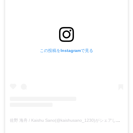
この投稿をInstagramで見る
佐野 海舟 / Kaishu Sano(@kaishusano_1230)がシェアした投稿