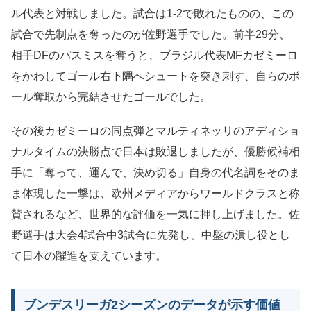
ル代表と対戦しました。試合は1-2で敗れたものの、この
試合で先制点を奪ったのが佐野選手でした。前半29分、
相手DFのパスミスを奪うと、ブラジル代表MFカゼミーロ
をかわしてゴール右下隅へシュートを突き刺す、自らのボ
ール奪取から完結させたゴールでした。
その後カゼミーロの同点弾とマルティネッリのアディショ
ナルタイムの決勝点で日本は敗退しましたが、優勝候補相
手に「奪って、運んで、決め切る」自身の代名詞をそのま
ま体現した一撃は、欧州メディアからワールドクラスと称
賛されるなど、世界的な評価を一気に押し上げました。佐
野選手は大会4試合中3試合に先発し、中盤の潰し役とし
て日本の躍進を支えています。
ブンデスリーガ2シーズンのデータが示す価値