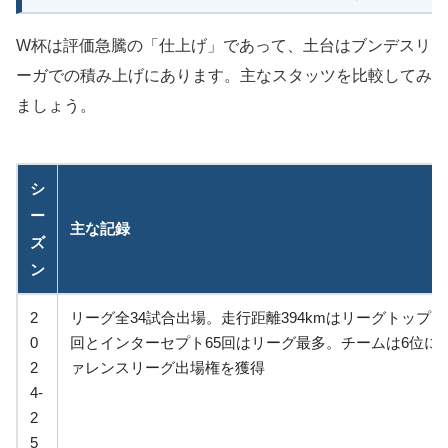
W杯は評価急騰の「仕上げ」であって、土台はブンデスリ
ーガでの積み上げにあります。主なスタッツを比較してみ
ましょう。
シ
ー
主な記録
ズ
ン
2
リーグ全34試合出場。走行距離394kmはリーグトップ、
0
回とインターセプト65回はリーグ最多。チームは6位に
2
ァレンスリーグ出場権を獲得
4-
2
5