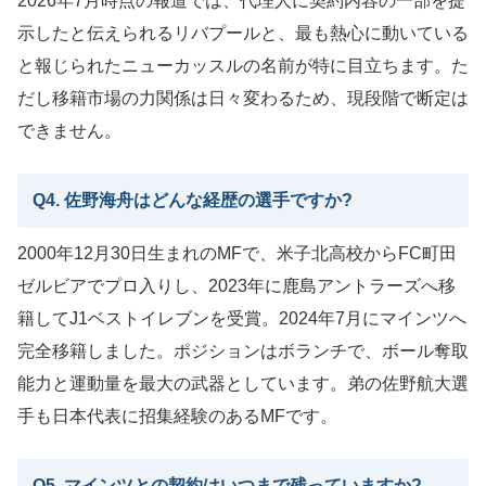
2026年7月時点の報道では、代理人に契約内容の一部を提
示したと伝えられるリバプールと、最も熱心に動いている
と報じられたニューカッスルの名前が特に目立ちます。た
だし移籍市場の力関係は日々変わるため、現段階で断定は
できません。
Q4. 佐野海舟はどんな経歴の選手ですか?
2000年12月30日生まれのMFで、米子北高校からFC町田
ゼルビアでプロ入りし、2023年に鹿島アントラーズへ移
籍してJ1ベストイレブンを受賞。2024年7月にマインツへ
完全移籍しました。ポジションはボランチで、ボール奪取
能力と運動量を最大の武器としています。弟の佐野航大選
手も日本代表に招集経験のあるMFです。
Q5. マインツとの契約はいつまで残っていますか?