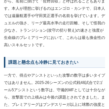
から、名前に掛けて「佐野回収」と呼ばれることもありま
す。本人が理想に挙げるのはエンゴロ・カンテで、日本人
では遠藤航選手や守田英正選手の名前を挙げています。デ
ュエルの強さ、リーグ最高水準の走行距離、そして怪我の
少なさ。トランジション(攻守の切り替え)の速さと強度が
生命線のプレミアリーグにおいて、これらは最も換金性の
高いスキルセットです。
課題と懸念点も冷静に見ておきたい
一方で、得点やアシストといった攻撃の数字は多いタイプ
ではありません。2025-26シーズンの公式戦48試合で2ゴ
ール5アシストという数字は、守備的MFとしては十分なが
ら、攻撃面での上積みは今後の課題とされてきました。ま
た、プレミアリーグはブンデスリーガ以上に球際の強度と