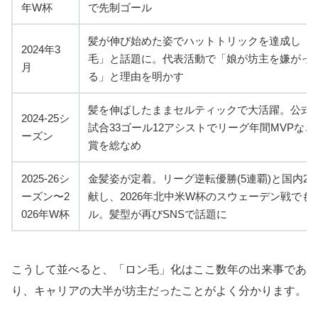
年W杯
で先制ゴール
髪が伸び始めた姿でハットトリックを達成し「
2024年3
毛」と話題に。代表活動で「娘が坊主を嫌がっ
月
る」と理由を明かす
髪を伸ばしたままセルティックで大活躍。公式戦
2024-25シ
試合33ゴール12アシストでリーグ年間MVPなど
ーズン
賞を総なめ
2025-26シ
金髪姿が定着。リーグ逆転優勝(5連覇)と国内2
ーズン〜2
献し、2026年北中米W杯のスウェーデン戦でも
026年W杯
ル。髪型が再びSNSで話題に
こうして並べると、「ロン毛」化はここ数年の出来事であ
り、キャリアの大半が坊主だったことがよく分かります。