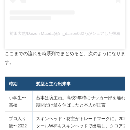
前田大然/Daizen Maeda(@m_daizen0827)がシェアした投稿
ここまでの流れを時系列でまとめると、次のようになりま
す。
時期
髪型と主な出来事
小学生〜
基本は坊主頭。高校2年時にサッカー部を離れて
高校
期間だけ髪を伸ばしたと本人が証言
プロ入り
スキンヘッド・坊主がトレードマークに。2022
後〜2022
タールW杯もスキンヘッドで出場し、クロアチ