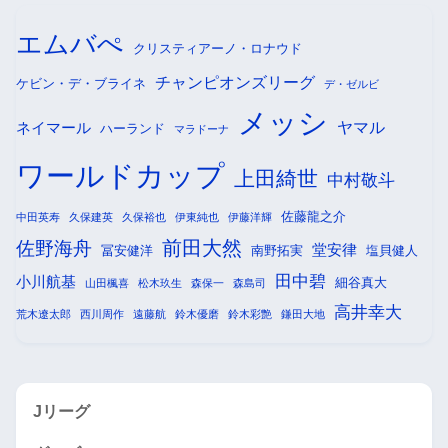
エムバぺ
クリスティアーノ・ロナウド
チャンピオンズリーグ
ケビン・デ・ブライネ
デ・ゼルビ
メッシ
ヤマル
ネイマール
ハーランド
マラドーナ
ワールドカップ
上田綺世
中村敬斗
佐藤龍之介
中田英寿
久保建英
久保裕也
伊東純也
伊藤洋輝
前田大然
佐野海舟
堂安律
冨安健洋
南野拓実
塩貝健人
田中碧
小川航基
細谷真大
山田楓喜
松木玖生
森保一
森島司
高井幸大
荒木遼太郎
西川周作
遠藤航
鈴木優磨
鈴木彩艶
鎌田大地
Jリーグ