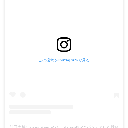
この投稿をInstagramで見る
前田大然/Daizen Maeda(@m_daizen0827)がシェアした投稿