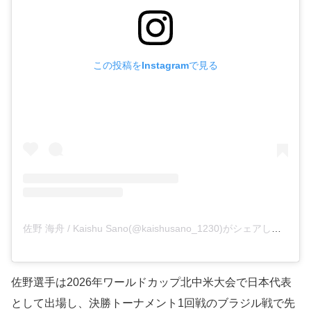
この投稿をInstagramで見る
佐野 海舟 / Kaishu Sano(@kaishusano_1230)がシェアした投稿
佐野選手は2026年ワールドカップ北中米大会で日本代表
として出場し、決勝トーナメント1回戦のブラジル戦で先