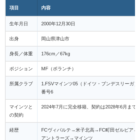
項目
内容
生年月日
2000年12月30日
出身
岡山県津山市
身長／体重
176cm／67kg
ポジション
MF（ボランチ）
所属クラブ
1.FSVマインツ05（ドイツ・ブンデスリーガ）
番号6
マインツと
2024年7月に完全移籍、契約は2028年6月まで
の契約
経歴
FCヴィパルテ→米子北高→FC町田ゼルビア→
アントラーズ→マインツ