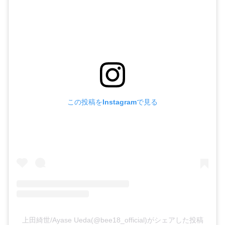
この投稿をInstagramで見る
上田綺世/Ayase Ueda(@bee18_official)がシェアした投稿