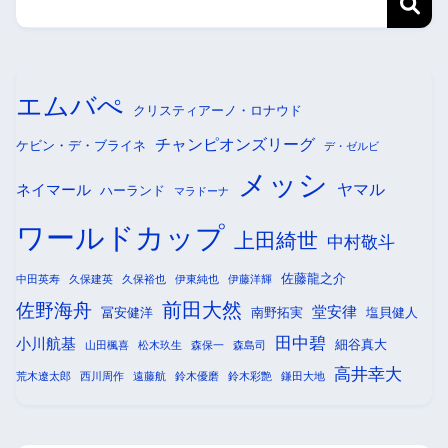
エムバぺ
クリスティアーノ・ロナウド
チャンピオンズリーグ
ケビン・デ・ブライネ
デ・ゼルビ
メッシ
ヤマル
ネイマール
ハーランド
マラドーナ
ワールドカップ
上田綺世
中村敬斗
佐藤龍之介
中田英寿
久保建英
久保裕也
伊東純也
伊藤洋輝
前田大然
佐野海舟
堂安律
冨安健洋
南野拓実
塩貝健人
田中碧
小川航基
細谷真大
山田楓喜
松木玖生
森保一
森島司
高井幸大
荒木遼太郎
西川周作
遠藤航
鈴木優磨
鈴木彩艶
鎌田大地