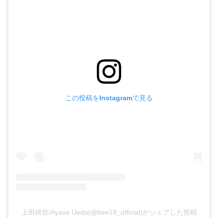
この投稿をInstagramで見る
上田綺世/Ayase Ueda(@bee18_official)がシェアした投稿