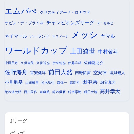
エムバぺ
クリスティアーノ・ロナウド
チャンピオンズリーグ
ケビン・デ・ブライネ
デ・ゼルビ
メッシ
ヤマル
ネイマール
ハーランド
マラドーナ
ワールドカップ
上田綺世
中村敬斗
佐藤龍之介
中田英寿
久保建英
久保裕也
伊東純也
伊藤洋輝
前田大然
佐野海舟
堂安律
冨安健洋
南野拓実
塩貝健人
田中碧
小川航基
細谷真大
山田楓喜
松木玖生
森保一
森島司
高井幸大
荒木遼太郎
西川周作
遠藤航
鈴木優磨
鈴木彩艶
鎌田大地
Jリーグ
グッズ