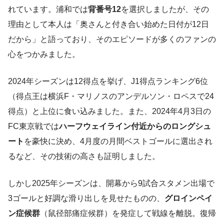
れています。浦和では
背番号12
を選択しましたが、その
理由として本人は「奥さんと付き合い始めた日付が12日
だから」と語っており、そのエピソードが多くのファンの
心をつかみました。
2024年シーズンは12得点を挙げ、J1得点ランキング6位
（得点王は横浜F・マリノスのアンデルソン・ロペスで24
得点）と上位に食い込みました。また、2024年4月3日の
FC東京戦では
ハーフウェイライン付近からのロングシュ
ート
を豪快に決め、4月度の月間ベストゴールに選出され
るなど、その技術の高さも証明しました。
しかし2025年シーズンは、開幕から9試合スタメン出場で
3ゴールと好調な滑り出しを見せたものの、
グロインペイ
ン症候群
（鼠径部痛症候群）を発症して戦線を離脱。復帰