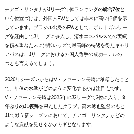
チアゴ・サンタナがJリーグ年俸ランキングの
総合7位
と
いう位置づけは、外国人FWとしては非常に高い評価を示
しています。ブラジル出身のFWとして、ポルトガルリー
グを経由してJリーグに参入し、清水エスパルスでの実績
を積み重ねた末に浦和レッズで最高峰の待遇を得たキャリ
アパスは、Jリーグにおける外国人選手の成功モデルの一
つとも言えるでしょう。
2026年シーズンからはV・ファーレン長崎に移籍したこと
で、年俸の水準がどのように変化するかは注目点です。
V・ファーレン長崎は2025年のJ2リーグで2位に入り、
8
年ぶりのJ1復帰
を果たしたクラブ。高木琢也監督のもと
J1で戦う新シーズンにおいて、チアゴ・サンタナがどの
ような貢献を見せるかがカギとなります。