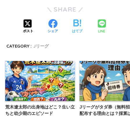
SHARE
LINE
ポスト
シェア
はてブ
CATEGORY :
Jリーグ
荒木遼太郎の出身地はどこ？生い立
Jリーグがタダ券（無料
ちと幼少期のエピソード
配布する理由とは？採算