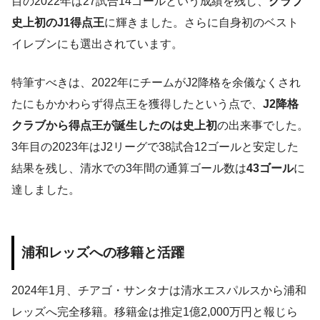
目の2022年は27試合14ゴールという成績を残し、
クラブ
史上初のJ1得点王
に輝きました。さらに自身初のベスト
イレブンにも選出されています。
特筆すべきは、2022年にチームがJ2降格を余儀なくされ
たにもかかわらず得点王を獲得したという点で、
J2降格
クラブから得点王が誕生したのは史上初
の出来事でした。
3年目の2023年はJ2リーグで38試合12ゴールと安定した
結果を残し、清水での3年間の通算ゴール数は
43ゴール
に
達しました。
浦和レッズへの移籍と活躍
2024年1月、チアゴ・サンタナは清水エスパルスから浦和
レッズへ完全移籍。移籍金は推定1億2,000万円と報じら