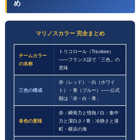
め
マリノスカラー 完全まとめ
トリコロール（Tricolore）
チームカラー
——フランス語で「三色」の
の名称
意味
赤（レッド）・白（ホワイ
三色の構成
ト）・青（ブルー）——公式
順は「赤・白・青」
赤：瞬発力と情熱 / 白：集中
各色の意味
力と潔白さ / 青：冷静さと港
町・横浜の海