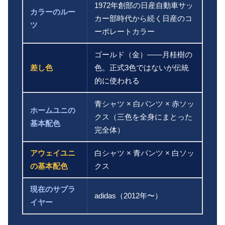
1972年創部の日産自動車サッ
カラーのルー
カー部時代から続く日産のコ
ツ
ーポレートカラー
ゴールド（金）——月桂樹の
差し色
色。正式3色ではないが伝統
的に使われる
青シャツ × 白パンツ × 赤ソッ
ホームユニの
クス（三色を全身にまとった
基本配色
完全体）
アウェイユニ
白シャツ × 青パンツ × 白ソッ
の基本配色
クス
現在のサプラ
adidas（2012年〜）
イヤー