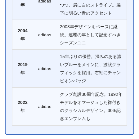
adidas
年
つつ、肩に白のストライプ。脇
下に明るい青のアクセント
2003年デザインをベースに継
2004
adidas
続。連覇の年として記念すべき
年
シーズンユニ
15年ぶりの優勝。深みのある濃
2019
いブルーをメインに、波状グラ
adidas
年
フィックを採用。右袖にチャン
ピオンバッジ
クラブ創設30周年記念。1992年
2022
モデルをオマージュした襟付き
adidas
年
のクラシカルデザイン。30th記
念エンブレムも