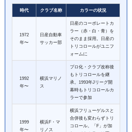
時代
クラブ名称
カラーの状況
日産のコーポレートカ
ラー（赤・白・青）を
1972
日産自動車
そのまま採用。日産の
年〜
サッカー部
トリコロールがユニフ
ォームに
プロ化・クラブ改称後
もトリコロールを継
1992
横浜マリノ
承。1993年Jリーグ開
年〜
ス
幕時もトリコロールカ
ラーで参加
横浜フリューゲルスと
合併後も変わらずトリ
1999
横浜F・マ
コロール。「F」が加
年〜
リノス