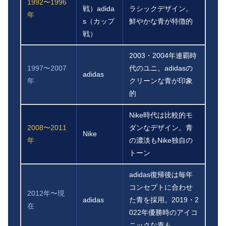
1992〜1996
戦）adida
ラシックデザイン。
年
s（カップ
鮮やかな青が特徴的
戦）
2003・2004年連覇時
1997〜2007
代のユニ。adidasの
adidas
年
クリーンな青が印象
的
Nike時代は比較的モ
2008〜2011
ダンなデザイン。青
Nike
年
の濃淡もNike独自の
トーン
adidas復帰後は毎年
コンセプトに合わせ
2012年〜現
adidas
た青を採用。2019・2
在
022年優勝時のアイコ
ニックな青も