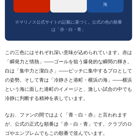
海
※マリノス公式サイトの記載に基づく。公式の色の順番
は「赤・白・青」
この三色にはそれぞれ深い意味が込められています。赤は
「瞬発力と情熱」——ゴールを狙う爆発的な瞬間の輝き。
白は「集中力と潔白さ」——ピッチに集中するプロとして
の姿勢。そして青は「冷静さと港町・横浜の海」——横浜
という海に面した港町のイメージと、激しい試合の中でも
冷静に判断する精神を表しています。
なお、ファンの間ではよく「青・白・赤」と言われます
が、公式の正式な順番は「赤・白・青」です。クラブのロ
ゴやエンブレムでもこの順番で並んでいます。