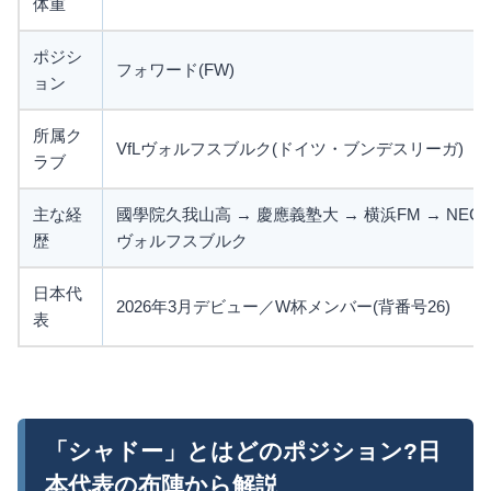
体重
ポジシ
フォワード(FW)
ョン
所属ク
VfLヴォルフスブルク(ドイツ・ブンデスリーガ)
ラブ
主な経
國學院久我山高 → 慶應義塾大 → 横浜FM → NEC 
歴
ヴォルフスブルク
日本代
2026年3月デビュー／W杯メンバー(背番号26)
表
「シャドー」とはどのポジション?日
本代表の布陣から解説