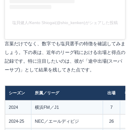
塩貝健人/Kento Shiogai(@shio_kenken)がシェアした投稿
言葉だけでなく、数字でも塩貝選手の特徴を確認してみま
しょう。下の表は、近年のリーグ戦における出場と得点の
記録です。特に注目したいのは、彼が「途中出場(スーパ
ーサブ)」として結果を残してきた点です。
シーズン
所属／リーグ
出場
得
2024
横浜FM／J1
7
1
2024-25
NEC／エールディビジ
26
4