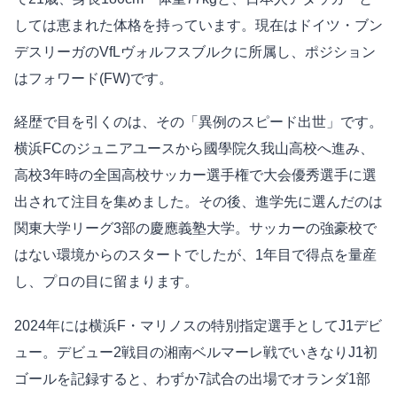
しては恵まれた体格を持っています。現在はドイツ・ブン
デスリーガのVfLヴォルフスブルクに所属し、ポジション
はフォワード(FW)です。
経歴で目を引くのは、その「異例のスピード出世」です。
横浜FCのジュニアユースから國學院久我山高校へ進み、
高校3年時の全国高校サッカー選手権で大会優秀選手に選
出されて注目を集めました。その後、進学先に選んだのは
関東大学リーグ3部の慶應義塾大学。サッカーの強豪校で
はない環境からのスタートでしたが、1年目で得点を量産
し、プロの目に留まります。
2024年には横浜F・マリノスの特別指定選手としてJ1デビ
ュー。デビュー2戦目の湘南ベルマーレ戦でいきなりJ1初
ゴールを記録すると、わずか7試合の出場でオランダ1部