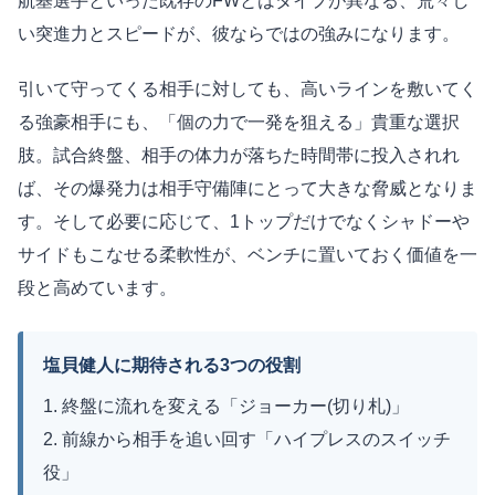
航基選手といった既存のFWとはタイプが異なる、荒々し
い突進力とスピードが、彼ならではの強みになります。
引いて守ってくる相手に対しても、高いラインを敷いてく
る強豪相手にも、「個の力で一発を狙える」貴重な選択
肢。試合終盤、相手の体力が落ちた時間帯に投入されれ
ば、その爆発力は相手守備陣にとって大きな脅威となりま
す。そして必要に応じて、1トップだけでなくシャドーや
サイドもこなせる柔軟性が、ベンチに置いておく価値を一
段と高めています。
塩貝健人に期待される3つの役割
1. 終盤に流れを変える「ジョーカー(切り札)」
2. 前線から相手を追い回す「ハイプレスのスイッチ
役」