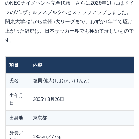
のNECナイメヘンへ完全移籍。さらに2026年1月にはドイ
ツのVfLヴォルフスブルクへとステップアップしました。
関東大学3部から欧州5大リーグまで、わずか1年半で駆け
上がった経歴は、日本サッカー界でも極めて珍しいもので
す。
項目
内容
氏名
塩貝 健人(しおがい けんと)
生年月
2005年3月26日
日
出身地
東京都
身長／
180cm／77kg