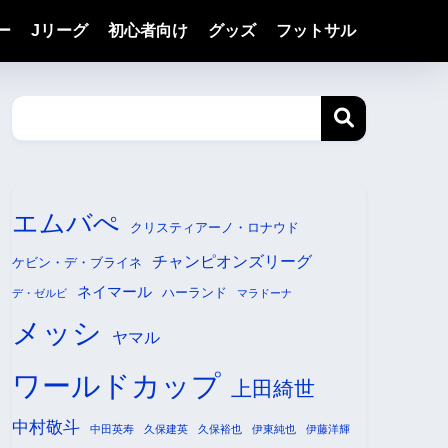
ー
Jリーグ
初心者向け
グッズ
フットサル
エムバぺ
クリスティアーノ・ロナウド
チャンピオンズリーグ
ケビン・デ・ブライネ
ネイマール
ハーランド
デ・ゼルビ
マラドーナ
メッシ
ヤマル
ワールドカップ
上田綺世
中村敬斗
中田英寿
久保建英
久保裕也
伊東純也
伊藤洋輝