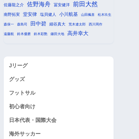
前田大然
佐野海舟
佐藤龍之介
冨安健洋
堂安律
小川航基
南野拓実
塩貝健人
山田楓喜
松木玖生
田中碧
細谷真大
森保一
森島司
荒木遼太郎
西川周作
高井幸大
遠藤航
鈴木優磨
鈴木彩艶
鎌田大地
Jリーグ
グッズ
フットサル
初心者向け
日本代表・国際大会
海外サッカー