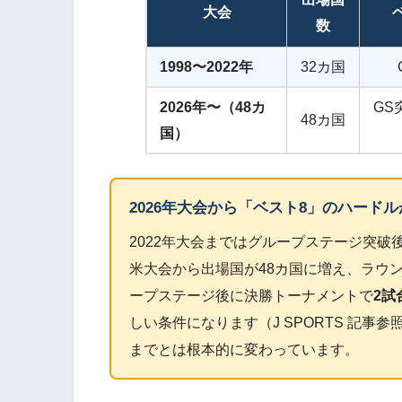
大会
数
1998〜2022年
32カ国
2026年〜（48カ
GS突
48カ国
国）
2026年大会から「ベスト8」のハード
2022年大会まではグループステージ突破
米大会から出場国が48カ国に増え、ラウン
ープステージ後に決勝トーナメントで
2試
しい条件になります（J SPORTS 記
までとは根本的に変わっています。