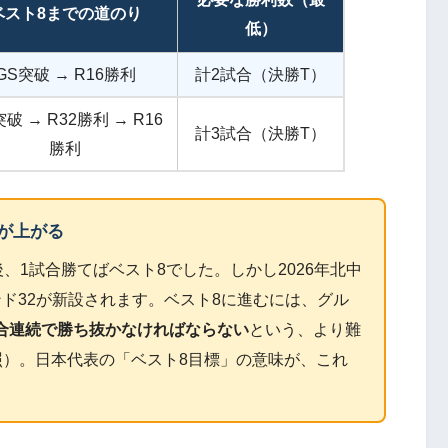
ベスト8までの道のり
低）
GS突破 → R16勝利
計2試合（決勝T）
破 → R32勝利 → R16
計3試合（決勝T）
勝利
ルが上がる
後、1試合勝てばベスト8でした。しかし2026年北中
ド32が新設されます。ベスト8に進むには、グル
合連続で勝ち抜かなければならない
という、より難
事参照）。日本代表の「ベスト8目標」の意味が、これ