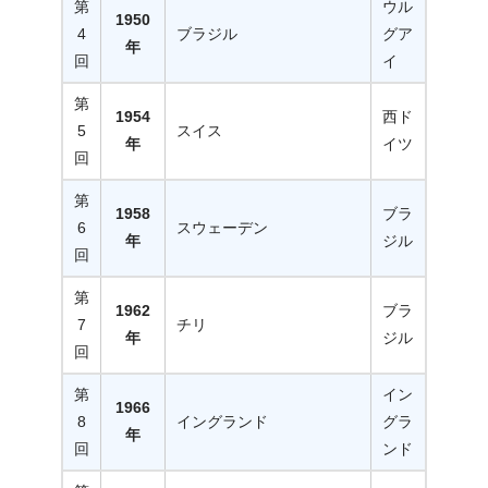
第
ウル
1950
4
ブラジル
グア
年
回
イ
第
1954
西ド
5
スイス
年
イツ
回
第
1958
ブラ
6
スウェーデン
年
ジル
回
第
1962
ブラ
7
チリ
年
ジル
回
第
イン
1966
8
イングランド
グラ
年
回
ンド