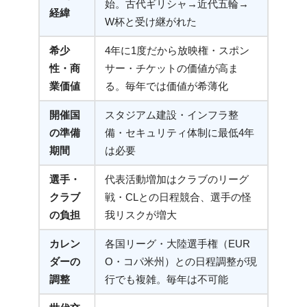
始。古代ギリシャ→近代五輪→
経緯
W杯と受け継がれた
希少
4年に1度だから放映権・スポン
性・商
サー・チケットの価値が高ま
業価値
る。毎年では価値が希薄化
開催国
スタジアム建設・インフラ整
の準備
備・セキュリティ体制に最低4年
期間
は必要
選手・
代表活動増加はクラブのリーグ
クラブ
戦・CLとの日程競合、選手の怪
の負担
我リスクが増大
カレン
各国リーグ・大陸選手権（EUR
ダーの
O・コパ米州）との日程調整が現
調整
行でも複雑。毎年は不可能