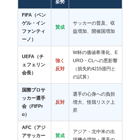
姿勢
FIFA（ベン
ゲル・イン
サッカーの普及、収
賛成
ファンティ
益増加、開催国増加
ーノ）
W杯の価値希薄化、E
UEFA（チ
強く
URO・CLへの悪影響
ェフェリン
反対
（損失約4215億円と
会長）
の試算）
国際プロサ
選手の心身への負担
ッカー選手
反対
増大、怪我リスク上
会（FIFPr
昇
o）
AFC（アジ
アジア・北中米の出
アサッカー
賛成
場機会増加・選手の