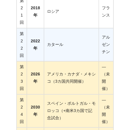
第
2
2018
フラ
ロシア
1
年
ンス
回
第
アル
2
2022
カタール
ゼン
2
年
チン
回
第
—
2
2026
アメリカ・カナダ・メキシ
（未
3
年
コ（3カ国共同開催）
開
回
催）
第
—
スペイン・ポルトガル・モ
2
2030
（未
ロッコ（+南米3カ国で記
4
年
開
念試合）
回
催）