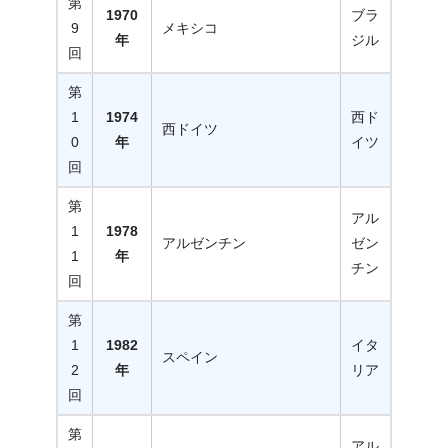
第
1970
ブラ
9
メキシコ
年
ジル
回
第
1
1974
西ド
西ドイツ
0
年
イツ
回
第
アル
1
1978
アルゼンチン
ゼン
1
年
チン
回
第
1
1982
イタ
スペイン
2
年
リア
回
第
アル