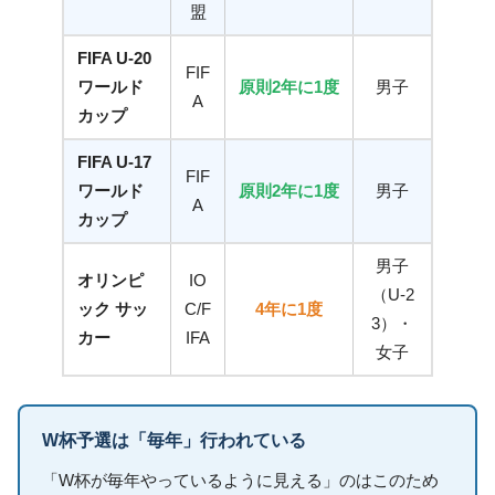
盟
FIFA U-20
FIF
ワールド
原則2年に1度
男子
A
カップ
FIFA U-17
FIF
ワールド
原則2年に1度
男子
A
カップ
男子
オリンピ
IO
（U-2
ック サッ
C/F
4年に1度
3）・
カー
IFA
女子
W杯予選は「毎年」行われている
「W杯が毎年やっているように見える」のはこのため