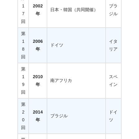
1
2002
ブラ
日本・韓国（共同開催）
7
年
ジル
回
第
1
2006
イタ
ドイツ
8
年
リア
回
第
1
2010
スペ
南アフリカ
9
年
イン
回
第
2
2014
ドイ
ブラジル
0
年
ツ
回