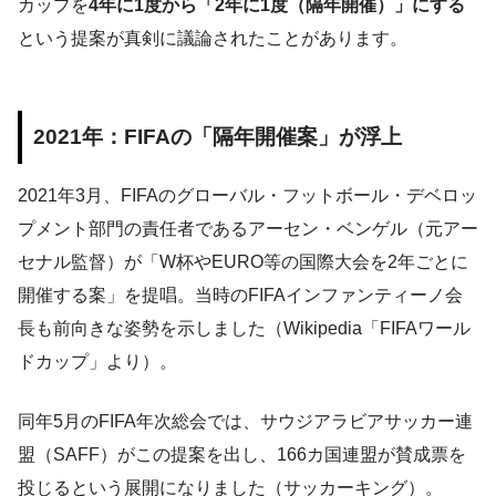
カップを
4年に1度から「2年に1度（隔年開催）」にする
という提案が真剣に議論されたことがあります。
2021年：FIFAの「隔年開催案」が浮上
2021年3月、FIFAのグローバル・フットボール・デベロッ
プメント部門の責任者であるアーセン・ベンゲル（元アー
セナル監督）が「W杯やEURO等の国際大会を2年ごとに
開催する案」を提唱。当時のFIFAインファンティーノ会
長も前向きな姿勢を示しました（Wikipedia「FIFAワール
ドカップ」より）。
同年5月のFIFA年次総会では、サウジアラビアサッカー連
盟（SAFF）がこの提案を出し、166カ国連盟が賛成票を
投じるという展開になりました（サッカーキング）。