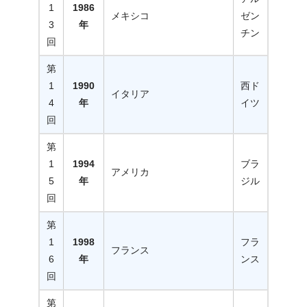
1
1986
メキシコ
ゼン
3
年
チン
回
第
1
1990
西ド
イタリア
4
年
イツ
回
第
1
1994
ブラ
アメリカ
5
年
ジル
回
第
1
1998
フラ
フランス
6
年
ンス
回
第