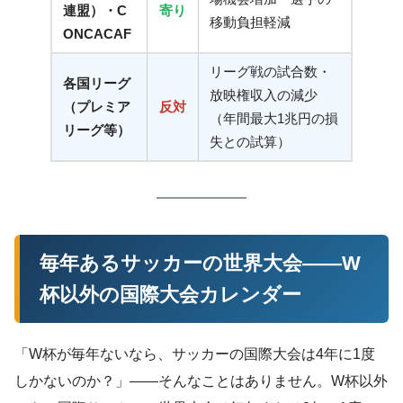
連盟）・C
寄り
移動負担軽減
ONCACAF
リーグ戦の試合数・
各国リーグ
放映権収入の減少
（プレミア
反対
（年間最大1兆円の損
リーグ等）
失との試算）
毎年あるサッカーの世界大会——W
杯以外の国際大会カレンダー
「W杯が毎年ないなら、サッカーの国際大会は4年に1度
しかないのか？」——そんなことはありません。W杯以外