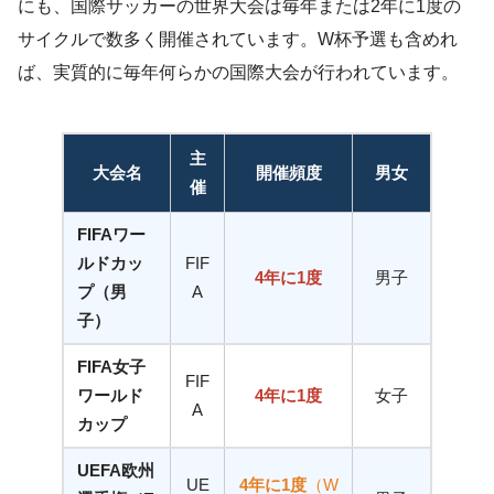
にも、国際サッカーの世界大会は毎年または2年に1度の
サイクルで数多く開催されています。W杯予選も含めれ
ば、実質的に毎年何らかの国際大会が行われています。
主
大会名
開催頻度
男女
催
FIFAワー
ルドカッ
FIF
4年に1度
男子
プ（男
A
子）
FIFA女子
FIF
ワールド
4年に1度
女子
A
カップ
UEFA欧州
UE
4年に1度
（W