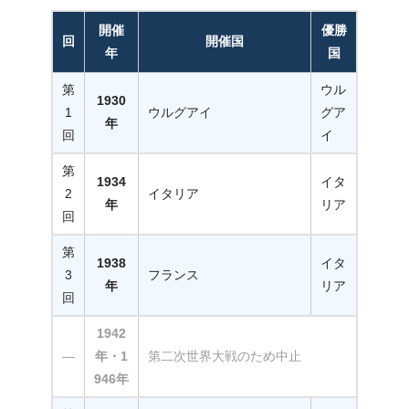
開催
優勝
回
開催国
年
国
第
ウル
1930
1
ウルグアイ
グア
年
回
イ
第
1934
イタ
2
イタリア
年
リア
回
第
1938
イタ
3
フランス
年
リア
回
1942
—
年・1
第二次世界大戦のため中止
946年