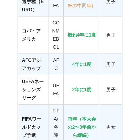
選手権（E
男子
FA
杯の中間年）
URO）
CO
コパ・ア
NM
概ね4年に1度
男子
メリカ
EB
OL
AFCアジ
AF
4年に1度
男子
アカップ
C
UEFAネー
UE
ションズ
2年に1度
男子
FA
リーグ
FIF
FIFAワー
A/
毎年（本大会
ルドカッ
各
の2〜3年前か
男女
プ予選
連
ら継続）