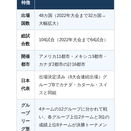
特徴
出場
48カ国（2022年大会まで32カ国→
国数
大幅拡大）
総試
104試合（2022年大会まで64試合）
合数
開催
アメリカ11都市・メキシコ3都市・
都市
カナダ2都市の計16都市
出場決定済み（8大会連続出場）グ
日本
ループBでカナダ・カタール・スイ
代表
スと同組
グル
4チームの12グループに分かれて戦
ープ
い、各グループ上位2チームと3位の
リー
成績上位8チームが決勝トーナメン
グ形