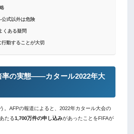
略
—公式以外は危険
よくある疑問
に行動することが大切
率の実態——カタール2022年大
。AFPの報道によると、2022年カタール大会の
にあたる
1,700万件の申し込み
があったことをFIFAが