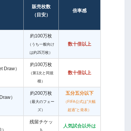
販売枚数
倍率感
（目安）
約100万枚
）
数十倍以上
（うち一般向け
は約25万枚）
約100万枚
t Draw）
数十倍以上
（第1次と同規
模）
約200万枚
五分五分以下
 Draw）
（最大のフェー
（FIFA公式は”大幅
ズ）
超過”と発表）
残留チケッ
人気試合以外は
前）
ト