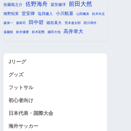
前田大然
佐野海舟
佐藤龍之介
冨安健洋
堂安律
小川航基
南野拓実
塩貝健人
山田楓喜
松木玖生
田中碧
細谷真大
森保一
森島司
荒木遼太郎
西川周作
高井幸大
遠藤航
鈴木優磨
鈴木彩艶
鎌田大地
Jリーグ
グッズ
フットサル
初心者向け
日本代表・国際大会
海外サッカー