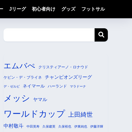
ー
Jリーグ
初心者向け
グッズ
フットサル
エムバぺ
クリスティアーノ・ロナウド
チャンピオンズリーグ
ケビン・デ・ブライネ
ネイマール
ハーランド
デ・ゼルビ
マラドーナ
メッシ
ヤマル
ワールドカップ
上田綺世
中村敬斗
中田英寿
久保建英
久保裕也
伊東純也
伊藤洋輝