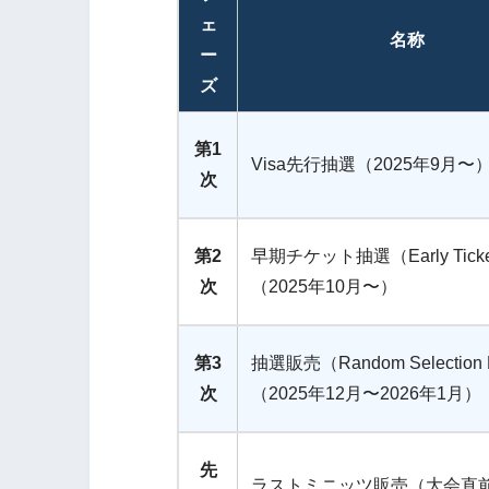
ェ
名称
ー
ズ
第1
Visa先行抽選（2025年9月〜
次
第2
早期チケット抽選（Early Ticke
次
（2025年10月〜）
第3
抽選販売（Random Selection
次
（2025年12月〜2026年1月）
先
ラストミニッツ販売（大会直