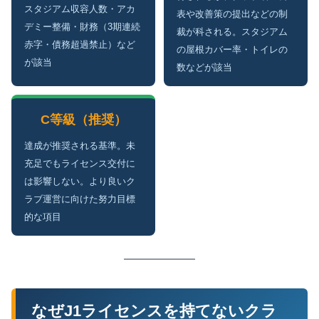
スタジアム収容人数・アカ
表や改善策の提出などの制
デミー整備・財務（3期連続
裁が科される。スタジアム
赤字・債務超過禁止）など
の屋根カバー率・トイレの
が該当
数などが該当
C等級（推奨）
達成が推奨される基準。未
充足でもライセンス交付に
は影響しない。より良いク
ラブ運営に向けた努力目標
的な項目
なぜJ1ライセンスを持てないクラ