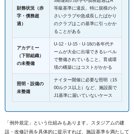
3期連続の赤字や債務超過はA
財務状況（赤
等級基準に違反。特に規模の小
字・債務超
さいクラブや急成長したばかり
過）
のクラブはこの基準に引っかか
ることがある
U-12・U-15・U-18の各年代チ
アカデミー
ームが大会に出場できるレベル
（下部組織）
で整備されていること。育成環
の未整備
境の構築にはコストがかかる
ナイター開催に必要な照明（15
照明・設備の
00ルクス以上）など、施設面で
未整備
J1基準に届いていないケース
「例外規定」という仕組みもあります。スタジアムの建
設・改修計画を具体的に提示すれば、施設基準を満たして