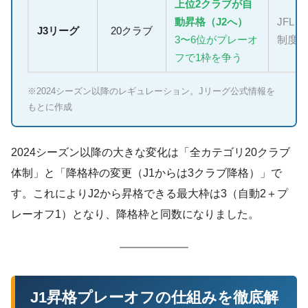
上位2クラブが自
動昇格（J2へ）
JFL
J3リーグ
20クラブ
3〜6位がプレーオ
制度あ
フで1枠を争う
※2024シーズン以降のレギュレーション。Jリーグ公式情報を
もとに作成
2024シーズン以降の大きな変化は「全カテゴリ20クラブ
体制」と「降格枠の変更（J1からは3クラブ降格）」で
す。これによりJ2から昇格できる最大枠は3（自動2＋プ
レーオフ1）となり、降格枠と同数になりました。
J1昇格プレーオフの仕組みを徹底解