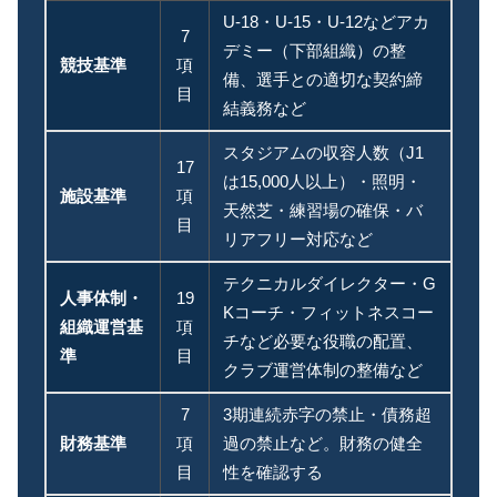
U-18・U-15・U-12などアカ
7
デミー（下部組織）の整
競技基準
項
備、選手との適切な契約締
目
結義務など
スタジアムの収容人数（J1
17
は15,000人以上）・照明・
施設基準
項
天然芝・練習場の確保・バ
目
リアフリー対応など
テクニカルダイレクター・G
人事体制・
19
Kコーチ・フィットネスコー
組織運営基
項
チなど必要な役職の配置、
準
目
クラブ運営体制の整備など
7
3期連続赤字の禁止・債務超
財務基準
項
過の禁止など。財務の健全
目
性を確認する