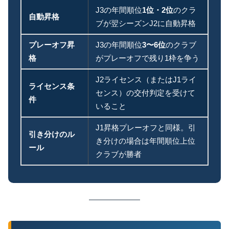
J3の年間順位
1位・2位
のクラ
自動昇格
ブが翌シーズンJ2に自動昇格
プレーオフ昇
J3の年間順位
3〜6位
のクラブ
格
がプレーオフで残り1枠を争う
J2ライセンス（またはJ1ライ
ライセンス条
センス）の交付判定を受けて
件
いること
J1昇格プレーオフと同様。引
引き分けのル
き分けの場合は年間順位上位
ール
クラブが勝者