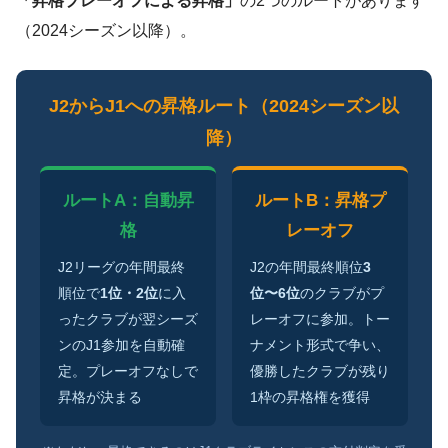
「昇格プレーオフによる昇格」
の2つのルートがあります
（2024シーズン以降）。
J2からJ1への昇格ルート（2024シーズン以
降）
ルートA：自動昇
ルートB：昇格プ
格
レーオフ
J2リーグの年間最終
J2の年間最終順位
3
順位で
1位・2位
に入
位〜6位
のクラブがプ
ったクラブが翌シーズ
レーオフに参加。トー
ンのJ1参加を自動確
ナメント形式で争い、
定。プレーオフなしで
優勝したクラブが残り
昇格が決まる
1枠の昇格権を獲得