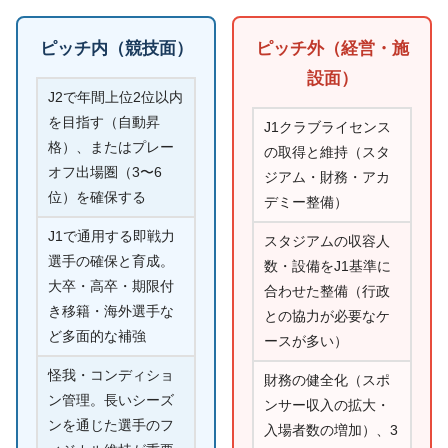
ピッチ内（競技面）
ピッチ外（経営・施
設面）
J2で年間上位2位以内
を目指す（自動昇
J1クラブライセンス
格）、またはプレー
の取得と維持（スタ
オフ出場圏（3〜6
ジアム・財務・アカ
位）を確保する
デミー整備）
J1で通用する即戦力
スタジアムの収容人
選手の確保と育成。
数・設備をJ1基準に
大卒・高卒・期限付
合わせた整備（行政
き移籍・海外選手な
との協力が必要なケ
ど多面的な補強
ースが多い）
怪我・コンディショ
財務の健全化（スポ
ン管理。長いシーズ
ンサー収入の拡大・
ンを通じた選手のフ
入場者数の増加）、3