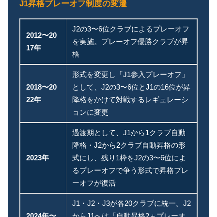
J1昇格プレーオフ制度の変遷
J2の3〜6位クラブによるプレーオフ
2012〜20
を実施。プレーオフ優勝クラブが昇
17年
格
形式を変更し「J1参入プレーオフ」
2018〜20
として、J2の3〜6位とJ1の16位が昇
22年
降格をかけて対戦するレギュレーシ
ョンに変更
過渡期として、J1から1クラブ自動
降格・J2から2クラブ自動昇格の形
2023年
式にし、残り1枠をJ2の3〜6位によ
るプレーオフで争う形式で昇格プレ
ーオフが復活
J1・J2・J3が各20クラブに統一。J2
2024年〜
からJ1へは「自動昇格2＋プレーオ