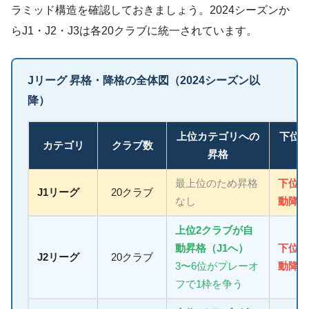
ラミッド構造を確認しておきましょう。2024シーズンか
らJ1・J2・J3は各20クラブに統一されています。
Jリーグ 昇格・降格の全体図（2024シーズン以
降）
上位カテゴリへの
下位
カテゴリ
クラブ数
昇格
最上位のため昇格
下位3
J1リーグ
20クラブ
なし
動降格
上位2クラブが自
動昇格（J1へ）
下位3
J2リーグ
20クラブ
3〜6位がプレーオ
動降格
フで1枠を争う