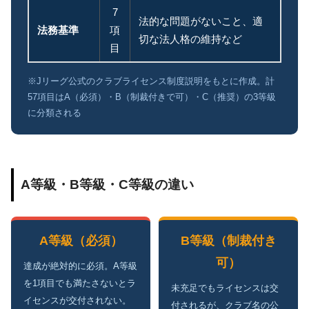
7
法的な問題がないこと、適
法務基準
項
切な法人格の維持など
目
※Jリーグ公式のクラブライセンス制度説明をもとに作成。計
57項目はA（必須）・B（制裁付きで可）・C（推奨）の3等級
に分類される
A等級・B等級・C等級の違い
A等級（必須）
B等級（制裁付き
可）
達成が絶対的に必須。A等級
を1項目でも満たさないとラ
未充足でもライセンスは交
イセンスが交付されない。
付されるが、クラブ名の公