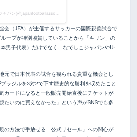
日本サッカー協会（JFA）／日本代表／なでしこジャパン(@japanfootballassociation)がシェアした投稿
協会（JFA）が主催するサッカーの国際親善試合で
ングループが特別協賛していることから「キリン」の
E（日本男子代表）だけでなく、なでしこジャパンやU-
地元で日本代表の試合を観られる貴重な機会とし
がブラジルを3対2で下す歴史的な勝利を収めたこと
気カードになると一般販売開始直後にチケットが
観たいのに買えなかった」という声がSNSでも多
規の方法で手放せる「公式リセール」への関心が