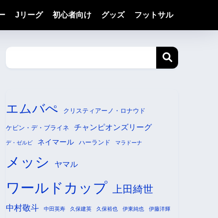
ー
Jリーグ
初心者向け
グッズ
フットサル
エムバぺ
クリスティアーノ・ロナウド
チャンピオンズリーグ
ケビン・デ・ブライネ
ネイマール
ハーランド
デ・ゼルビ
マラドーナ
メッシ
ヤマル
ワールドカップ
上田綺世
中村敬斗
中田英寿
久保建英
久保裕也
伊東純也
伊藤洋輝