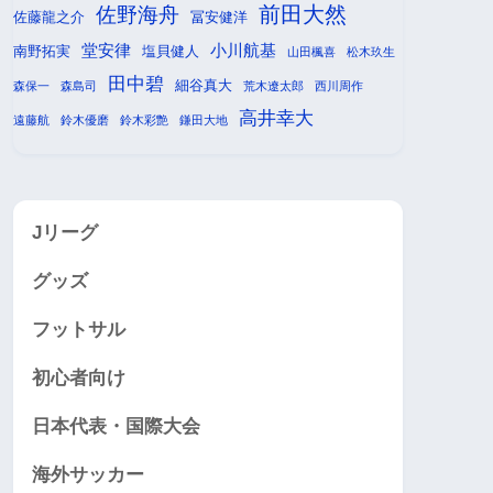
前田大然
佐野海舟
佐藤龍之介
冨安健洋
堂安律
小川航基
南野拓実
塩貝健人
山田楓喜
松木玖生
田中碧
細谷真大
森保一
森島司
荒木遼太郎
西川周作
高井幸大
遠藤航
鈴木優磨
鈴木彩艶
鎌田大地
Jリーグ
グッズ
フットサル
初心者向け
日本代表・国際大会
海外サッカー