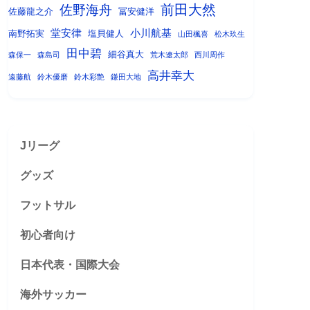
前田大然
佐野海舟
佐藤龍之介
冨安健洋
堂安律
小川航基
南野拓実
塩貝健人
山田楓喜
松木玖生
田中碧
細谷真大
森保一
森島司
荒木遼太郎
西川周作
高井幸大
遠藤航
鈴木優磨
鈴木彩艶
鎌田大地
Jリーグ
グッズ
フットサル
初心者向け
日本代表・国際大会
海外サッカー