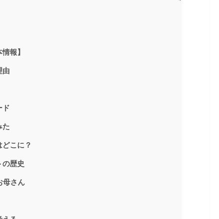
本情報】
理由
ード
みた
はどこに？
トの歴史
お母さん