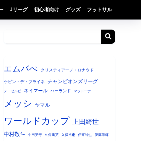
ー
Jリーグ
初心者向け
グッズ
フットサル
エムバぺ
クリスティアーノ・ロナウド
チャンピオンズリーグ
ケビン・デ・ブライネ
ネイマール
ハーランド
デ・ゼルビ
マラドーナ
メッシ
ヤマル
ワールドカップ
上田綺世
中村敬斗
中田英寿
久保建英
久保裕也
伊東純也
伊藤洋輝