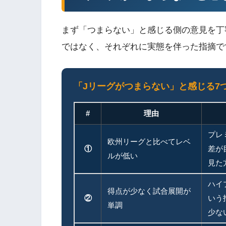
まず「つまらない」と感じる側の意見を丁
ではなく、それぞれに実態を伴った指摘で
「Jリーグがつまらない」と感じる7
#
理由
プレ
欧州リーグと比べてレベ
①
差が
ルが低い
見た
ハイ
得点が少なく試合展開が
②
いう
単調
少な