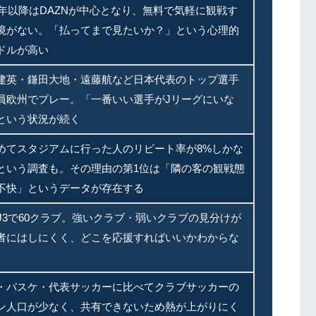
24年以降はDAZNが中心となり、無料で気軽に観戦す
境がない。「払ってまで見たいか？」という心理的
ドルが高い
建英・鎌田大地・遠藤航など日本代表のトップ選手
員欧州でプレー。「一番いい選手がJリーグにいな
という状況が続く
めてスタジアムに行った人のリピート率が8%しかな
という調査も。その理由の第1位は「隣の客の観戦態
不快」というデータが存在する
〜J3で60クラブ。強いクラブ・弱いクラブの見分けが
者にはしにくく、どこを応援すればいいかわからな
・バスケ・代表サッカーに比べてクラブサッカーの
ン人口が少なく、共有できないため熱が上がりにく