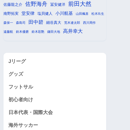
前田大然
佐野海舟
佐藤龍之介
冨安健洋
堂安律
小川航基
南野拓実
塩貝健人
山田楓喜
松木玖生
田中碧
細谷真大
森保一
森島司
荒木遼太郎
西川周作
高井幸大
遠藤航
鈴木優磨
鈴木彩艶
鎌田大地
Jリーグ
グッズ
フットサル
初心者向け
日本代表・国際大会
海外サッカー