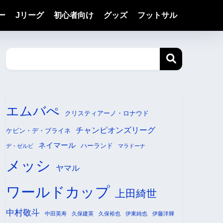
ー
Jリーグ
初心者向け
グッズ
フットサル
エムバぺ
クリスティアーノ・ロナウド
チャンピオンズリーグ
ケビン・デ・ブライネ
ネイマール
ハーランド
デ・ゼルビ
マラドーナ
メッシ
ヤマル
ワールドカップ
上田綺世
中村敬斗
中田英寿
久保建英
久保裕也
伊東純也
伊藤洋輝