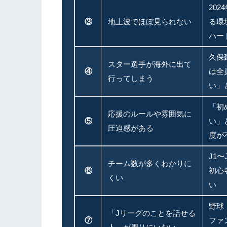
20
③
地上波でほぼ見られない
る環
ハー
久保
スター選手が海外に出て
④
は全
行ってしまう
い」
「初
応援のルールや雰囲気に
⑤
い」
圧迫感がある
度が
J1
チーム数が多くわかりに
⑥
初心
くい
い
野球
「Jリーグのことを話せる
⑦
ファ