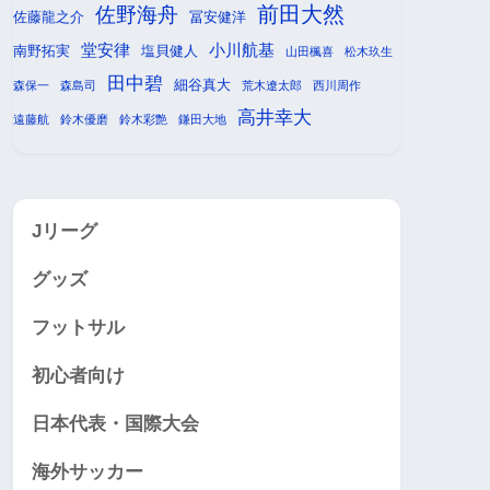
前田大然
佐野海舟
佐藤龍之介
冨安健洋
堂安律
小川航基
南野拓実
塩貝健人
山田楓喜
松木玖生
田中碧
細谷真大
森保一
森島司
荒木遼太郎
西川周作
高井幸大
遠藤航
鈴木優磨
鈴木彩艶
鎌田大地
Jリーグ
グッズ
フットサル
初心者向け
日本代表・国際大会
海外サッカー