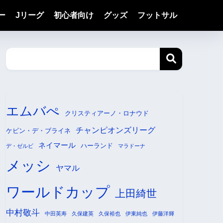
ー
Jリーグ
初心者向け
グッズ
フットサル
エムバぺ
クリスティアーノ・ロナウド
チャンピオンズリーグ
ケビン・デ・ブライネ
ネイマール
ハーランド
デ・ゼルビ
マラドーナ
メッシ
ヤマル
ワールドカップ
上田綺世
中村敬斗
中田英寿
久保建英
久保裕也
伊東純也
伊藤洋輝