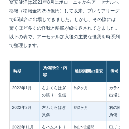
冨安健洋は2021年8月にボローニャからアーセナルへ
移籍（移籍金約25.5億円）して以来、プレミアリーグ
で65試合に出場してきました。しかし、その陰には
驚くほど多くの怪我と離脱が繰り返されてきました。
以下の表で、アーセナル加入後の主要な怪我を時系列
で整理します。
負傷部位・内
時期
離脱期間の目安
備考
容
2022年1月
右ふくらはぎ
約2ヶ月
カラバオ
の張り・負傷
出場し再
2022年2月
左ふくらはぎ
約2ヶ月
右の回復
負傷
負傷
2022年11月
右ハムストリ
約1〜2週間
ELチュー