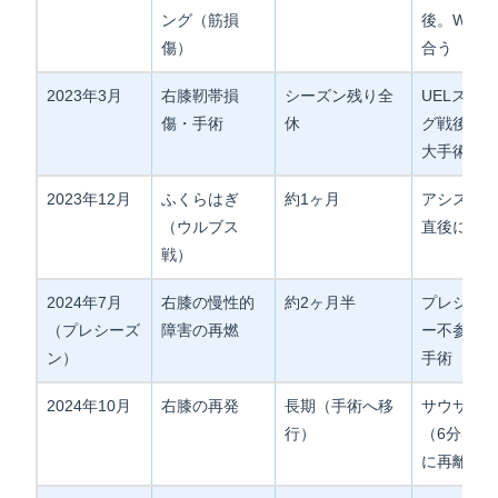
ング（筋損
後。W杯
傷）
合う
2023年3月
右膝靭帯損
シーズン残り全
UELスポ
傷・手術
休
グ戦後。
大手術
2023年12月
ふくらはぎ
約1ヶ月
アシスト
（ウルブス
直後に負
戦）
2024年7月
右膝の慢性的
約2ヶ月半
プレシー
（プレシーズ
障害の再燃
ー不参加・
ン）
手術
2024年10月
右膝の再発
長期（手術へ移
サウサン
行）
（6分出場
に再離脱