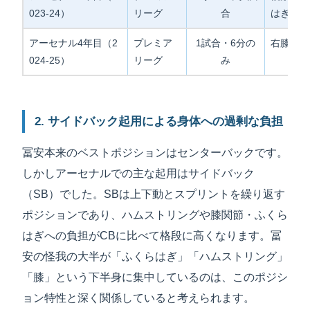
023-24）
リーグ
合
はぎ・膝
アーセナル4年目（2
プレミア
1試合・6分の
右膝2度
024-25）
リーグ
み
2. サイドバック起用による身体への過剰な負担
冨安本来のベストポジションはセンターバックです。
しかしアーセナルでの主な起用はサイドバック
（SB）でした。SBは上下動とスプリントを繰り返す
ポジションであり、ハムストリングや膝関節・ふくら
はぎへの負担がCBに比べて格段に高くなります。冨
安の怪我の大半が「ふくらはぎ」「ハムストリング」
「膝」という下半身に集中しているのは、このポジシ
ョン特性と深く関係していると考えられます。