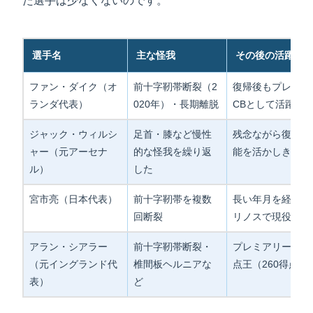
た選手は少なくないのです。
選手名
主な怪我
その後の活躍
ファン・ダイク（オ
前十字靭帯断裂（2
復帰後もプレミア
ランダ代表）
020年）・長期離脱
CBとして活躍継
ジャック・ウィルシ
足首・膝など慢性
残念ながら復活な
ャー（元アーセナ
的な怪我を繰り返
能を活かしきれな
ル）
した
宮市亮（日本代表）
前十字靭帯を複数
長い年月を経て横
回断裂
リノスで現役継続
アラン・シアラー
前十字靭帯断裂・
プレミアリーグ通
（元イングランド代
椎間板ヘルニアな
点王（260得点）
表）
ど