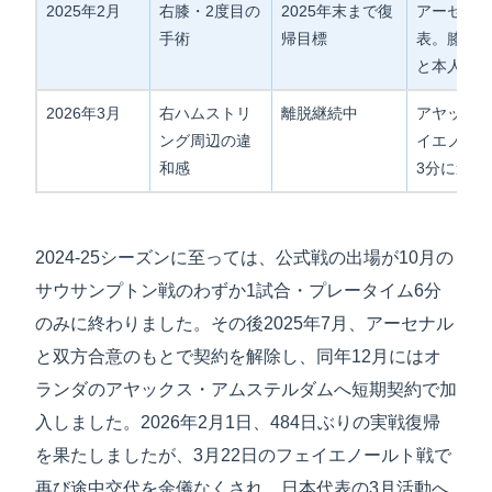
2025年2月
右膝・2度目の
2025年末まで復
アーセナ
手術
帰目標
表。膝軟
と本人が
2026年3月
右ハムストリ
離脱継続中
アヤック
ング周辺の違
イエノール
和感
3分に途中
2024-25シーズンに至っては、公式戦の出場が10月の
サウサンプトン戦のわずか1試合・プレータイム6分
のみに終わりました。その後2025年7月、アーセナル
と双方合意のもとで契約を解除し、同年12月にはオ
ランダのアヤックス・アムステルダムへ短期契約で加
入しました。2026年2月1日、484日ぶりの実戦復帰
を果たしましたが、3月22日のフェイエノールト戦で
再び途中交代を余儀なくされ、日本代表の3月活動へ