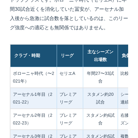
間30試合近くを消化していた冨安が、アーセナル加
入後から急激に試合数を落としているのは、このリー
グ強度への適応とも無関係ではありません。
主なシーズン
クラブ・時期
リーグ
負傷の
出場数
ボローニャ時代（〜2
セリエA
年間27〜33試
比較的少
021年）
合
アーセナル1年目（2
プレミア
スタメン約20
シーズン
021-22）
リーグ
試合
連続離脱
アーセナル2年目（2
プレミア
スタメン約6試
右膝手術
022-23）
リーグ
合
ズン終了
アーセナル3年目（2
プレミア
スタメン約5試
複数回の