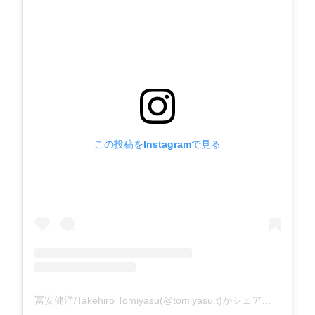
この投稿をInstagramで見る
冨安健洋/Takehiro Tomiyasu(@tomiyasu.t)がシェアした投稿