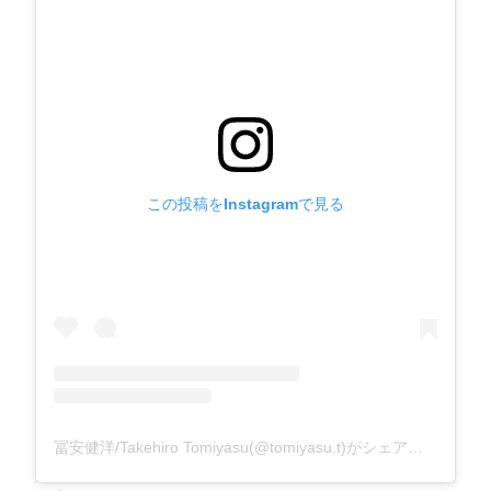
この投稿をInstagramで見る
冨安健洋/Takehiro Tomiyasu(@tomiyasu.t)がシェアした投稿