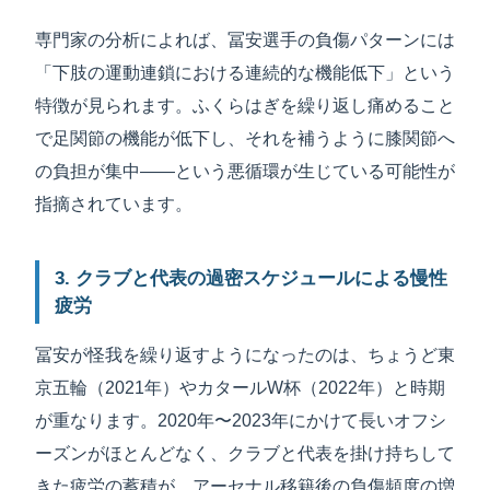
専門家の分析によれば、冨安選手の負傷パターンには
「下肢の運動連鎖における連続的な機能低下」という
特徴が見られます。ふくらはぎを繰り返し痛めること
で足関節の機能が低下し、それを補うように膝関節へ
の負担が集中——という悪循環が生じている可能性が
指摘されています。
3. クラブと代表の過密スケジュールによる慢性
疲労
冨安が怪我を繰り返すようになったのは、ちょうど東
京五輪（2021年）やカタールW杯（2022年）と時期
が重なります。2020年〜2023年にかけて長いオフシ
ーズンがほとんどなく、クラブと代表を掛け持ちして
きた疲労の蓄積が、アーセナル移籍後の負傷頻度の増