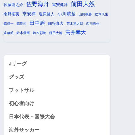
前田大然
佐野海舟
佐藤龍之介
冨安健洋
堂安律
小川航基
南野拓実
塩貝健人
山田楓喜
松木玖生
田中碧
細谷真大
森保一
森島司
荒木遼太郎
西川周作
高井幸大
遠藤航
鈴木優磨
鈴木彩艶
鎌田大地
Jリーグ
グッズ
フットサル
初心者向け
日本代表・国際大会
海外サッカー