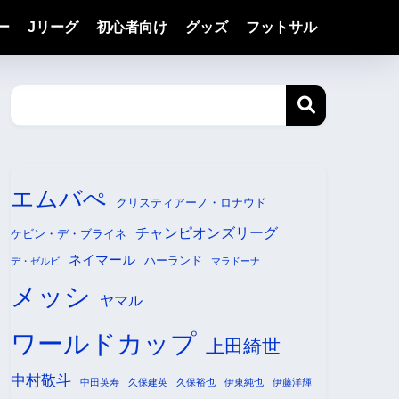
ー
Jリーグ
初心者向け
グッズ
フットサル
エムバぺ
クリスティアーノ・ロナウド
チャンピオンズリーグ
ケビン・デ・ブライネ
ネイマール
ハーランド
デ・ゼルビ
マラドーナ
メッシ
ヤマル
ワールドカップ
上田綺世
中村敬斗
中田英寿
久保建英
久保裕也
伊東純也
伊藤洋輝