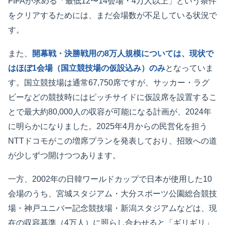
FIFAが求める「最低12〜14会場・4万人以上」という条件
をクリアするためには、まだ会場数が不足している状況で
す。
また、
開幕戦・決勝戦用の8万人規模については、現状で
はほぼ1会場（国立競技場の仮設込み）のみ
となっていま
す。国立競技場は通常67,750席ですが、サッカー・ラグ
ビーなどの競技時にはピッチサイドに仮設席を設置するこ
とで最大約80,000人の収容が可能になる計画が、2024年
に明らかになりました。2025年4月からの民営化を担う
NTTドコモがこの増席プランを発表しており、招致への道
が少しずつ開けつつあります。
一方、2002年の日韓ワールドカップで日本が使用した10
会場のうち、宮城スタジアム・大分スポーツ公園総合競技
場・神戸ユニバー記念競技場・新潟スタジアムなどは、現
在の収容基準（4万人）に照らし合わせると「ギリギリ」