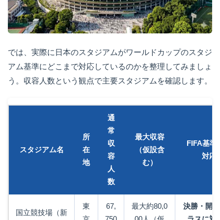
では、実際に日本のスタジアムがワールドカップのスタジ
アム基準にどこまで対応しているのかを整理してみましょ
う。収容人数という観点で主要スタジアムを確認します。
通
常
所
最大収容
収
FIFA基
スタジアム名
在
（仮設含
容
対応
地
む）
人
数
東
67,
最大約80,0
決勝・開幕
国立競技場（新
京
750
00人（仮
ラスに対