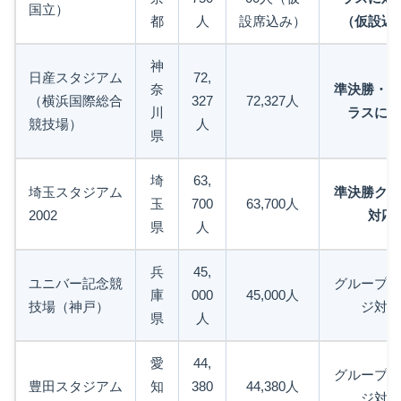
国立）
都
人
設席込み）
（仮設込
神
日産スタジアム
72,
奈
準決勝・決
（横浜国際総合
327
72,327人
川
ラスに対
競技場）
人
県
埼
63,
埼玉スタジアム
準決勝クラ
玉
700
63,700人
2002
対応
県
人
兵
45,
ユニバー記念競
グループス
庫
000
45,000人
技場（神戸）
ジ対応
県
人
愛
44,
グループス
豊田スタジアム
知
380
44,380人
ジ対応