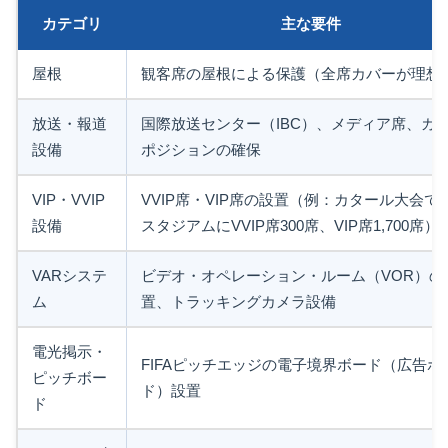
カテゴリ
主な要件
屋根
観客席の屋根による保護（全席カバーが理想
放送・報道
国際放送センター（IBC）、メディア席、カ
設備
ポジションの確保
VIP・VVIP
VVIP席・VIP席の設置（例：カタール大会で
設備
スタジアムにVVIP席300席、VIP席1,700席）
VARシステ
ビデオ・オペレーション・ルーム（VOR）の
ム
置、トラッキングカメラ設備
電光掲示・
FIFAピッチエッジの電子境界ボード（広告ボ
ピッチボー
ド）設置
ド