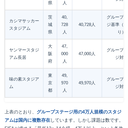
県
人
茨
40,
グループス
カシマサッカー
城
728
40,728人
ジ基準（ぎ
スタジアム
県
人
り）
大
47,
ヤンマースタジ
グループス
阪
000
47,000人
アム長居
ジ対応
府
人
東
49,
味の素スタジア
グループス
京
970
49,970人
ム
ジ対応
都
人
上表のとおり、
グループステージ用の4万人規模のスタジ
アムは国内に複数存在
しています。しかし課題は数です。