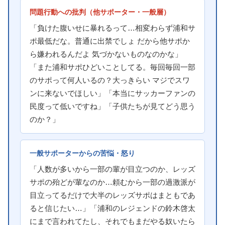
問題行動への批判（他サポーター・一般層）
「負けた腹いせに暴れるって…相変わらず浦和サ
ポ最低だな。普通に出禁でしょ だから他サポか
ら嫌われるんだよ 気づかないものなのかな」
「また浦和サポひどいことしてる。毎回毎回一部
のサポって何人いるの？大っきらい マジでスワ
ンに来ないでほしい」「本当にサッカーファンの
民度って低いですね」「子供たちが見てどう思う
のか？」
一般サポーターからの苦悩・怒り
「人数が多いから一部の輩が目立つのか、レッズ
サポの殆どが輩なのか…頼むから一部の過激派が
目立ってるだけで大半のレッズサポはまともであ
ると信じたい…」「浦和のレジェンドの鈴木啓太
にまで言われてたし、それでもまだやる奴いたら