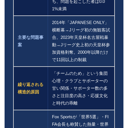
ち、問題を起こした者は0.0
1%未満
2014年「JAPANESE ONLY」
横断幕→Jリーグ初の無観客試
主要な問題事
合。2023年天皇杯名古屋戦暴
案
動→Jリーグ史上初の天皇杯参
加資格剥奪。2000年以降だけ
で11回以上の制裁
「チームのため」という集団
心理・クラブとサポーターの
繰り返される
甘い関係・サポーター数の多
構造的原因
さと注目度の高さ・応援文化
と時代の乖離
Fox Sportsが「世界5選」・FI
FA会長も称賛した熱量・世界