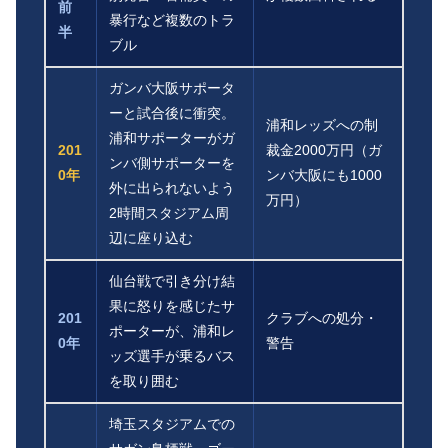
前
暴行など複数のトラ
半
ブル
ガンバ大阪サポータ
ーと試合後に衝突。
浦和レッズへの制
浦和サポーターがガ
201
裁金2000万円（ガ
ンバ側サポーターを
0年
ンバ大阪にも1000
外に出られないよう
万円）
2時間スタジアム周
辺に座り込む
仙台戦で引き分け結
果に怒りを感じたサ
201
クラブへの処分・
ポーターが、浦和レ
0年
警告
ッズ選手が乗るバス
を取り囲む
埼玉スタジアムでの