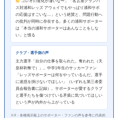
コレオの進化が凄いな〜」「名古屋グランパ
ス対浦和レッズ アウェイでもやっぱり浦和サポ
の応援はすごいな…」という絶賛と、問題行動へ
の批判が同時に存在する。多くの浦和サポーター
は「本当の浦和サポーターはあんなことをしな
い」と憤る
クラブ・選手側の声
主力選手「自分の仕事を取られた。奪われた（天
皇杯剥奪で）」。中学1年生のサッカーファン
「レッズサポーターは何をやっているんだ。選手
に迷惑を掛けないでほしい」（いずれも第三者委
員会報告書に記録）。サポーターが愛するクラブ
と選手たちを傷つけている矛盾に気づいてほしい
という声が内外から上がっている
※X・各種掲示板上のサポーター・ファンの声を参考に代表的