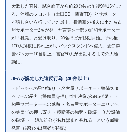
大敗した直後、試合終了から約20分後の午後9時15分ご
ろ、浦和のフロント（土田SD・西野TD）とサポーター
が話し合いを行っていた最中、横断幕の撤去に来た名古
屋サポーター2名が発した言葉を一部の浦和サポーター
が「挑発」と受け取り、20名ほどが移動開始。その後
100人規模に膨れ上がりバックスタンドへ侵入。愛知県
警パトカー10台以上・警官50人が出動するまでの大騒
動に。
JFAが認定した違反行為（40件以上）
・ピッチへの飛び降り ・名古屋サポーター・警備スタ
ッフへの暴力（警備員を押し倒す映像がSNS拡散） ・
相手サポーターへの威嚇 ・名古屋サポーターエリアへ
の集団での押し寄せ ・横断幕の強奪・破壊 ・施設設備
の破壊 ・「追加処分があればまた暴れる」という威嚇
発言（複数の出席者が確認）