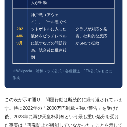
人が出動
神戸戦（アウェ
イ）。ゴール裏でペ
202
ットボトルに入った
クラブが対応を発
4年
液体をピッチレベル
表。批判的な反応
9月
に流すなどの問題行
がSNSで拡散
為。試合後に批判殺
到
※Wikipedia・浦和レッズ公式・各種報道・JFA公式をもとに
作成
この表が示す通り、問題行動は断続的に繰り返されていま
す。特に2022年の「2000万円制裁＋強い警告」を受けた
後、2023年に再び天皇杯剥奪という最も重い処分を受け
た事実は「再発防止が機能していなかった」ことを示して