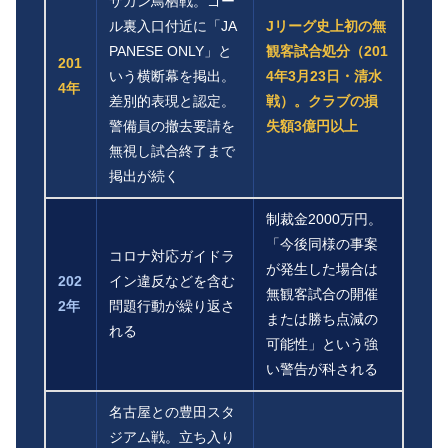
サガン鳥栖戦。ゴー
ル裏入口付近に「JA
Jリーグ史上初の無
PANESE ONLY」と
観客試合処分（201
201
いう横断幕を掲出。
4年3月23日・清水
4年
差別的表現と認定。
戦）。クラブの損
警備員の撤去要請を
失額3億円以上
無視し試合終了まで
掲出が続く
制裁金2000万円。
「今後同様の事案
コロナ対応ガイドラ
が発生した場合は
202
イン違反などを含む
無観客試合の開催
2年
問題行動が繰り返さ
または勝ち点減の
れる
可能性」という強
い警告が科される
名古屋との豊田スタ
ジアム戦。立ち入り