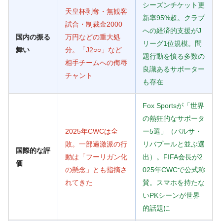
シーズンチケット更
天皇杯剥奪・無観客
新率95%超。クラブ
試合・制裁金2000
への経済的支援がJ
国内の振る
万円などの重大処
リーグ1位規模。問
舞い
分。「J2○○」など
題行動を憤る多数の
相手チームへの侮辱
良識あるサポーター
チャント
も存在
Fox Sportsが「世界
の熱狂的なサポータ
2025年CWCは全
ー5選」（バルサ・
敗。一部過激派の行
リバプールと並ぶ選
国際的な評
動は「フーリガン化
出）。FIFA会長が2
価
の懸念」とも指摘さ
025年CWCで公式称
れてきた
賛。スマホを持たな
いPKシーンが世界
的話題に