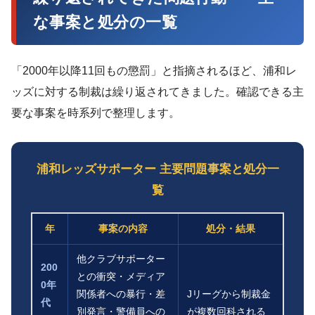
な事案と処分の一覧
「2000年以降11回もの懲罰」と指摘されるほど、浦和レ
ッズに対する制裁は繰り返されてきました。確認できる主
要な事案を時系列で整理します。
浦和レッズサポーター 主要問題事案と処分一
覧
年
事案の内容
処分・結果
他クラブサポーター
200
との衝突・メディア
0年
関係者への暴行・差
Jリーグから制裁金
代
別発言・警備員への
が複数回科される