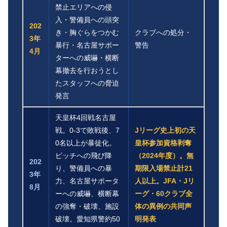
禁止エリアへの侵
入・警備員への頭突
202
き・胸ぐらをつかむ
クラブへの処分・
3年
暴行・名古屋サポー
警告
4月
ターへの威嚇・横断
幕撤去を行おうとし
たスタッフへの脅迫
発言
天皇杯4回戦名古屋
戦。0-3で敗戦後、7
Jリーグ史上初の天
0名以上が暴徒化。
皇杯参加資格剥奪
ピッチへの飛び降
（2024年度）。無
202
り、警備員への暴
期限入場禁止計21
3年
力、名古屋サポータ
人以上。JFA・Jリ
8月
ーへの威嚇、横断幕
ーグ・60クラブ全
の強奪・破壊、施設
体の異例の共同声
破壊。愛知県警約50
明発表