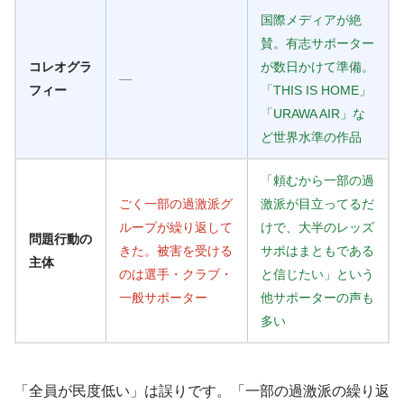
国際メディアが絶
賛。有志サポーター
コレオグラ
が数日かけて準備。
—
フィー
「THIS IS HOME」
「URAWA AIR」な
ど世界水準の作品
「頼むから一部の過
ごく一部の過激派グ
激派が目立ってるだ
ループが繰り返して
けで、大半のレッズ
問題行動の
きた。被害を受ける
サポはまともである
主体
のは選手・クラブ・
と信じたい」という
一般サポーター
他サポーターの声も
多い
「全員が民度低い」は誤りです。「一部の過激派の繰り返