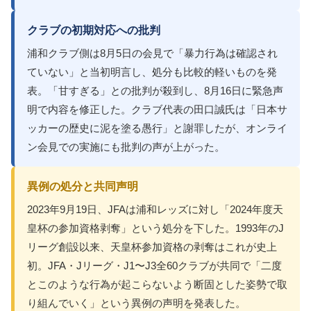
クラブの初期対応への批判
浦和クラブ側は8月5日の会見で「暴力行為は確認され
ていない」と当初明言し、処分も比較的軽いものを発
表。「甘すぎる」との批判が殺到し、8月16日に緊急声
明で内容を修正した。クラブ代表の田口誠氏は「日本サ
ッカーの歴史に泥を塗る愚行」と謝罪したが、オンライ
ン会見での実施にも批判の声が上がった。
異例の処分と共同声明
2023年9月19日、JFAは浦和レッズに対し「2024年度天
皇杯の参加資格剥奪」という処分を下した。1993年のJ
リーグ創設以来、天皇杯参加資格の剥奪はこれが史上
初。JFA・Jリーグ・J1〜J3全60クラブが共同で「二度
とこのような行為が起こらないよう断固とした姿勢で取
り組んでいく」という異例の声明を発表した。