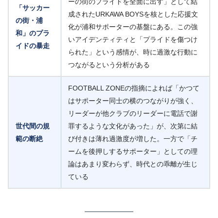
ーの街のプライドを全面に出す」として結
「サッカー
成されたURKAWA BOYSを核とした応援文
の街・浦
化が浦和サポーターの基盤にある。この強
和」のプラ
いアイデンティティと「プライドを傷つけ
イドの暴走
られた」という感情が、時に過激な行動に
つながるという分析がある
FOOTBALL ZONEの指摘によれば「かつて
はサポーター同士の横のつながりが強く、
リーダーが他クラブのリーダーに電話で謝
世代間の規
罪するような文化があった」が、次第に結
範の断絶
び付きは薄れ過激度が増した。一方で「チ
ームを後押しするサポーター」としての理
論はあまり変わらず、時代との乖離が生じ
ている