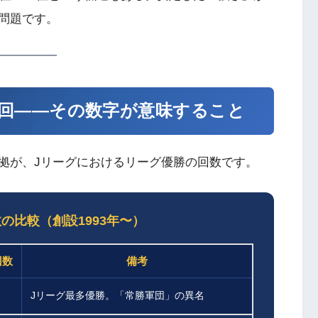
問題です。
勝1回——その数字が意味すること
拠が、Jリーグにおけるリーグ優勝の回数です。
の比較（創設1993年〜）
回数
備考
Jリーグ最多優勝。「常勝軍団」の異名