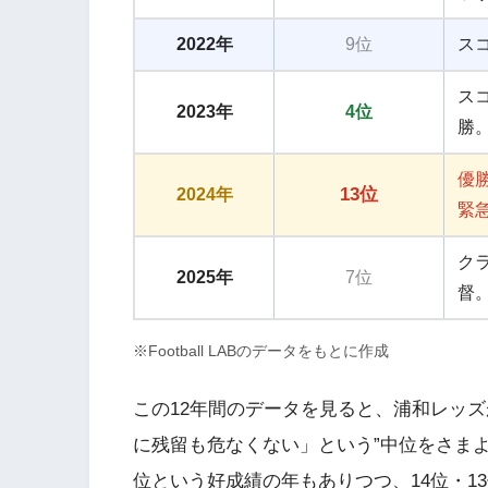
2022年
9位
ス
ス
2023年
4位
勝
優
13位
2024年
緊
ク
2025年
7位
督
※Football LABのデータをもとに作成
この12年間のデータを見ると、浦和レッ
に残留も危なくない」という”中位をさまよ
位という好成績の年もありつつ、14位・1