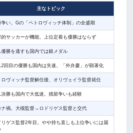
主なトピック
勝争い。Gの「ペトロヴィッチ体制」の全盛期
撃的サッカーが機能。上位定着も優勝はならず
CL優勝を逃すも国内では銀メダル
CL2回目の優勝も国内は失速。「外弁慶」が顕著化
トロヴィッチ監督解任後、オリヴェイラ監督就任
CL決勝も国内で大低迷。残留争いも経験
ロナ禍。大槻監督→ロドリゲス監督と交代
ドリゲス監督2年目。やや持ち直しも上位争いには届
ず