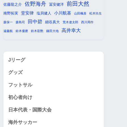
前田大然
佐野海舟
佐藤龍之介
冨安健洋
堂安律
小川航基
南野拓実
塩貝健人
山田楓喜
松木玖生
田中碧
細谷真大
森保一
森島司
荒木遼太郎
西川周作
高井幸大
遠藤航
鈴木優磨
鈴木彩艶
鎌田大地
Jリーグ
グッズ
フットサル
初心者向け
日本代表・国際大会
海外サッカー