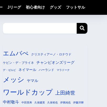
ー
Jリーグ
初心者向け
グッズ
フットサル
エムバぺ
クリスティアーノ・ロナウド
チャンピオンズリーグ
ケビン・デ・ブライネ
ネイマール
ハーランド
デ・ゼルビ
マラドーナ
メッシ
ヤマル
ワールドカップ
上田綺世
中村敬斗
中田英寿
久保建英
久保裕也
伊東純也
伊藤洋輝