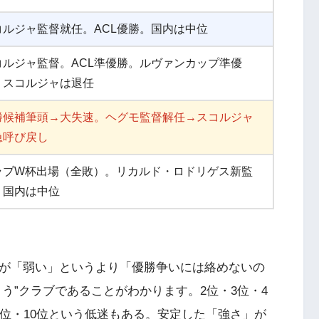
コルジャ監督就任。ACL優勝。国内は中位
コルジャ監督。ACL準優勝。ルヴァンカップ準優
。スコルジャは退任
勝候補筆頭→大失速。ヘグモ監督解任→スコルジャ
急呼び戻し
ラブW杯出場（全敗）。リカルド・ロドリゲス新監
。国内は中位
ズが「弱い」というより「優勝争いには絡めないの
う”クラブであることがわかります。2位・3位・4
3位・10位という低迷もある。安定した「強さ」が