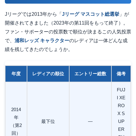
Jリーグでは2013年から「
Jリーグ マスコット総選挙
」が
開催されてきました（2023年の第11回をもって終了）。
ファン・サポーターの投票数で順位が決まるこの人気投票
で、
浦和レッズ キャラクター
のレディアは一体どんな成
績を残してきたのでしょうか。
年度
レディアの順位
エントリー総数
備考
FUJ
I XE
RO
2014
X S
年
最下位
—
UP
（第2
ER
回）