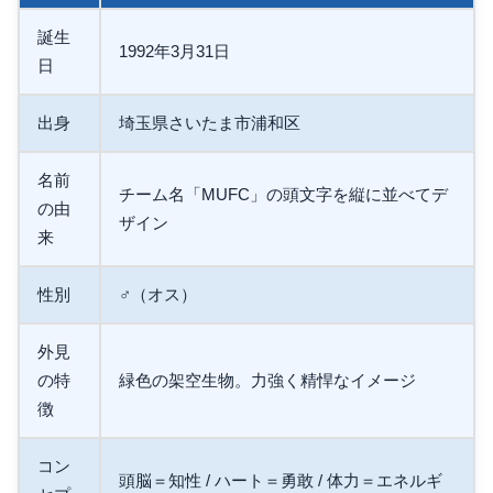
誕生
1992年3月31日
日
出身
埼玉県さいたま市浦和区
名前
チーム名「MUFC」の頭文字を縦に並べてデ
の由
ザイン
来
性別
♂（オス）
外見
の特
緑色の架空生物。力強く精悍なイメージ
徴
コン
頭脳＝知性 / ハート＝勇敢 / 体力＝エネルギ