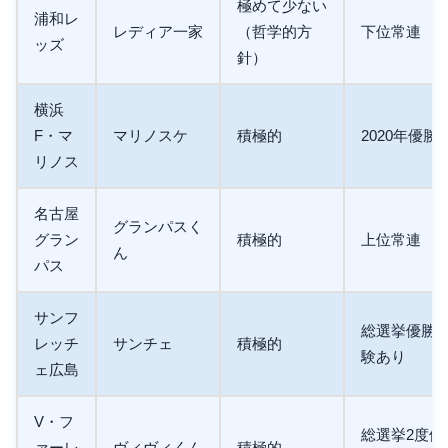
極めて少ない
浦和レ
レディア一家
（哲学的方
下位常連
ッズ
針）
横浜
F・マ
マリノスケ
積極的
2020年優勝
リノス
名古屋
グランパスく
グラン
積極的
上位常連
ん
パス
サンフ
総選挙優勝
レッチ
サンチェ
積極的
験あり
ェ広島
V・フ
総選挙2度優