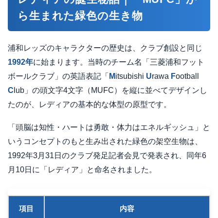
ら生まれた緑色の生き物
浦和レッズのキャラクターの歴史は、クラブ創設と同じ
1992年
に始まります。当時のチーム名「三菱浦和フット
ボールクラブ」の英語表記「
M
itsubishi
U
rawa
F
ootball
C
lub」の頭文字4文字（MUFC）を縦に並べてデザインし
たのが、レディアの基本的な体型の原型です。
「頭脳は知性・ハートは勇敢・体力はエネルギッシュ」と
いうコンセプトのもと生み出された緑色の架空生物は、
1992年3月31日のクラブ発足記者会見で発表され、同年6
月10日に「レディア」と命名されました。
項目
内容