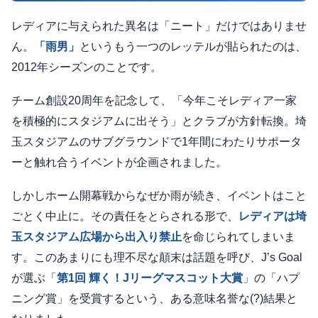
レディアに与えられた異名は「ニート」だけではありませ
ん。
「雨男」
というもう一つのレッテルが貼られたのは、
2012年シーズンのことです。
チーム創設20周年を記念して、「今年こそレディア一家
を積極的にスタジアムに出そう」とクラブが方針転換。埼
玉スタジアムのサブグラウンドで1年間にわたりサポータ
ーと触れ合うイベントが企画されました。
しかしホーム開幕戦からなぜか雨が続き、イベントはこと
ごとく中止に。その責任をとらされる形で、
レディアは埼
玉スタジアム広場から出入り禁止
を命じられてしまいま
す。このあまりにも理不尽な顛末は話題を呼び、J’s Goal
が選ぶ「
第1回 輝く！Jリーグマスコット大賞
」の「ハプ
ニング賞」を受賞するという、ある意味名誉な(?)結果と