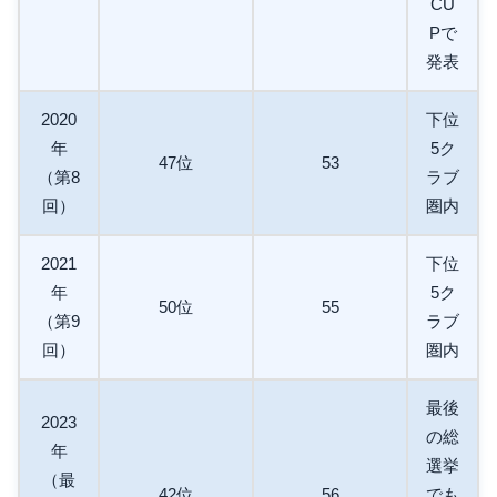
CU
Pで
発表
2020
下位
年
5ク
47位
53
（第8
ラブ
回）
圏内
2021
下位
年
5ク
50位
55
（第9
ラブ
回）
圏内
最後
2023
の総
年
選挙
（最
42位
56
でも