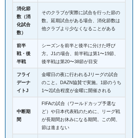
消化節
そのクラブが実際に試合を行った節の
数（消
数。延期試合がある場合、消化節数は
化試合
他クラブより少なくなることがある
数）
前半
シーズンを前半と後半に分けた呼び
戦・後
方。J1の場合、前半戦は第1〜19節、
半戦
後半戦は第20〜38節が目安
フライ
金曜日の夜に行われるJリーグの試合
デーナ
のこと。DAZN協賛で実施。1節のうち
イトJ
1〜2試合程度が金曜に開催される
FIFAの試合（ワールドカップ予選な
中断期
ど）や日本代表戦のために、リーグ戦
間
が長期間お休みになる期間。この間、
節は進まない