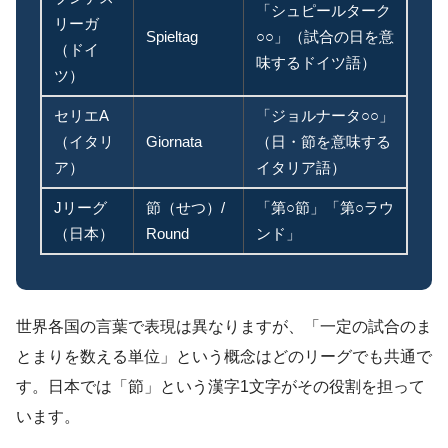
「シュピールターク
リーガ
Spieltag
○○」（試合の日を意
（ドイ
味するドイツ語）
ツ）
セリエA
「ジョルナータ○○」
（イタリ
Giornata
（日・節を意味する
ア）
イタリア語）
Jリーグ
節（せつ）/
「第○節」「第○ラウ
（日本）
Round
ンド」
世界各国の言葉で表現は異なりますが、「一定の試合のま
とまりを数える単位」という概念はどのリーグでも共通で
す。日本では「節」という漢字1文字がその役割を担って
います。