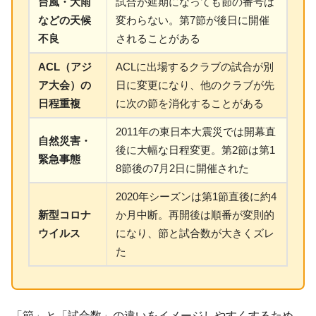
台風・大雨
試合が延期になっても節の番号は
などの天候
変わらない。第7節が後日に開催
不良
されることがある
ACL（アジ
ACLに出場するクラブの試合が別
ア大会）の
日に変更になり、他のクラブが先
日程重複
に次の節を消化することがある
2011年の東日本大震災では開幕直
自然災害・
後に大幅な日程変更。第2節は第1
緊急事態
8節後の7月2日に開催された
2020年シーズンは第1節直後に約4
新型コロナ
か月中断。再開後は順番が変則的
ウイルス
になり、節と試合数が大きくズレ
た
「節」と「試合数」の違いをイメージしやすくするため