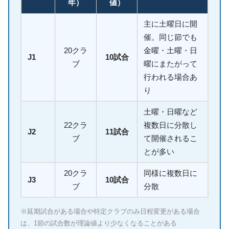
年）
値）
主に土曜日に開
催。同じ節でも
20クラ
金曜・土曜・日
J1
10試合
ブ
曜にまたがって
行われる場合あ
り
土曜・日曜など
22クラ
複数日に分散し
J2
11試合
ブ
て開催されるこ
とが多い
20クラ
同様に複数日に
J3
10試合
ブ
分散
※延期試合がある場合や特定クラブのみ日程変更がある場合
は、1節の試合数が理論値より少なくなることがある