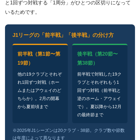
と1回ずつ対戦する「1周分」がひとつの区切りになって
いるためです。
J1リーグの「前半戦」「後半戦」の分け方
前半戦（第1節〜第
後半戦（第20節〜
19節）
第38節）
他の19クラブとそれぞ
前半戦で対戦した19ク
れ1回ずつ対戦（ホー
ラブとそれぞれもう1
ムまたはアウェイのど
回ずつ対戦（前半戦と
ちらか）。2月の開幕
逆のホーム・アウェイ
から夏前頃まで
で）。夏以降から12月
の最終節まで
※2025年J1シーズンは20クラブ・38節。クラブ数や節数
は年度によって異なります