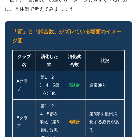
に、具体例で考えてみましょう。
「節」と「試合数」がズレている場面のイメー
ジ図
クラブ
消化した
消化試
状況
名
節
合数
第1・2・
Aクラ
3・4・5節
5試合
通常通り
ブ
を消化
第1・2・
4・5節を
第3節を後日消
Bクラ
消化（第3
4試合
化する必要があ
ブ
節は台風
る