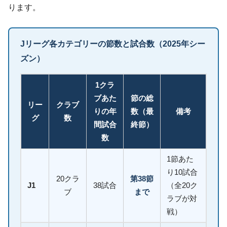
ります。
Jリーグ各カテゴリーの節数と試合数（2025年シー
ズン）
1クラ
ブあた
節の総
リー
クラブ
りの年
数（最
備考
グ
数
間試合
終節）
数
1節あた
り10試合
20クラ
第38節
J1
38試合
（全20ク
ブ
まで
ラブが対
戦）