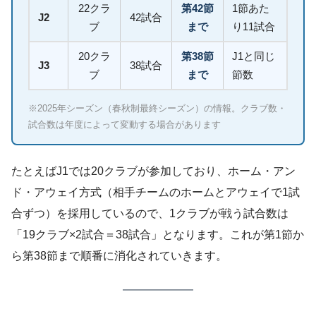
22クラ
第42節
1節あた
J2
42試合
ブ
まで
り11試合
20クラ
第38節
J1と同じ
J3
38試合
ブ
まで
節数
※2025年シーズン（春秋制最終シーズン）の情報。クラブ数・
試合数は年度によって変動する場合があります
たとえばJ1では20クラブが参加しており、ホーム・アン
ド・アウェイ方式（相手チームのホームとアウェイで1試
合ずつ）を採用しているので、1クラブが戦う試合数は
「19クラブ×2試合＝38試合」となります。これが第1節か
ら第38節まで順番に消化されていきます。