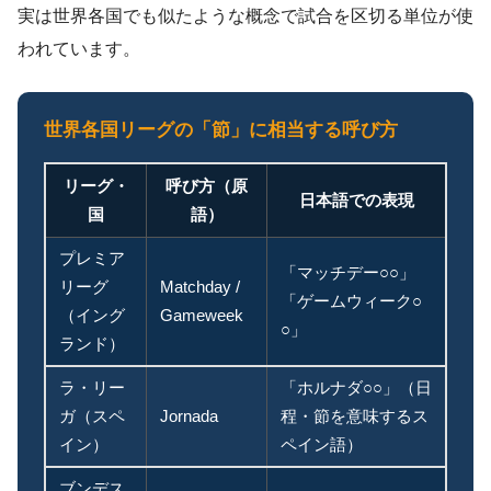
実は世界各国でも似たような概念で試合を区切る単位が使
われています。
世界各国リーグの「節」に相当する呼び方
リーグ・
呼び方（原
日本語での表現
国
語）
プレミア
「マッチデー○○」
リーグ
Matchday /
「ゲームウィーク○
（イング
Gameweek
○」
ランド）
ラ・リー
「ホルナダ○○」（日
ガ（スペ
Jornada
程・節を意味するス
イン）
ペイン語）
ブンデス