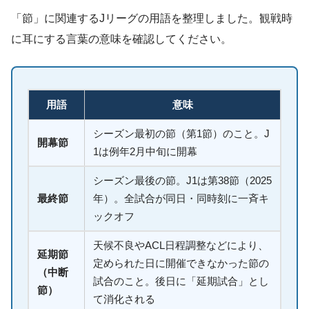
「節」に関連するJリーグの用語を整理しました。観戦時
に耳にする言葉の意味を確認してください。
用語
意味
シーズン最初の節（第1節）のこと。J
開幕節
1は例年2月中旬に開幕
シーズン最後の節。J1は第38節（2025
最終節
年）。全試合が同日・同時刻に一斉キ
ックオフ
天候不良やACL日程調整などにより、
延期節
定められた日に開催できなかった節の
（中断
試合のこと。後日に「延期試合」とし
節）
て消化される