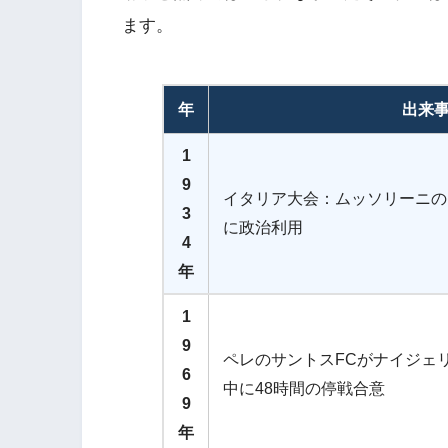
ます。
年
出来
1
9
イタリア大会：ムッソリーニの
3
に政治利用
4
年
1
9
ペレのサントスFCがナイジェ
6
中に48時間の停戦合意
9
年