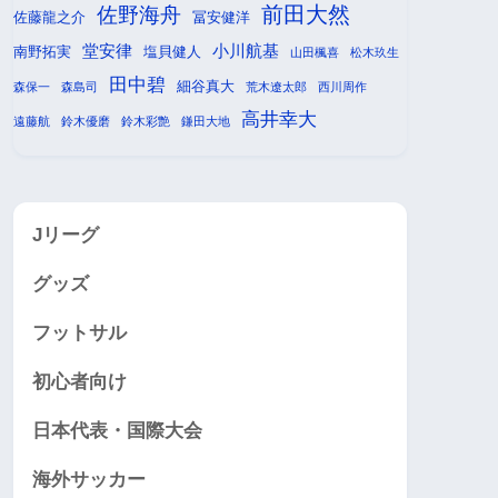
前田大然
佐野海舟
佐藤龍之介
冨安健洋
堂安律
小川航基
南野拓実
塩貝健人
山田楓喜
松木玖生
田中碧
細谷真大
森保一
森島司
荒木遼太郎
西川周作
高井幸大
遠藤航
鈴木優磨
鈴木彩艶
鎌田大地
Jリーグ
グッズ
フットサル
初心者向け
日本代表・国際大会
海外サッカー