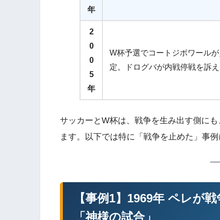
年
2
0
W杯予選でコートジボワールが
0
定。ドログバが内戦停戦を訴え
5
年
サッカーとW杯は、戦争を生み出す側にも
ます。以下では特に「戦争を止めた」事例
【事例1】1969年 ペレ
「神様の試合」