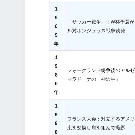
1
9
「サッカー戦争」：W杯予選が
6
ル対ホンジュラス戦争勃発
9
年
1
9
フォークランド紛争後のアルゼ
8
マラドーナの「神の手」
6
年
1
9
フランス大会：対立するアメリ
9
束を交換し肩を組んで撮影
8