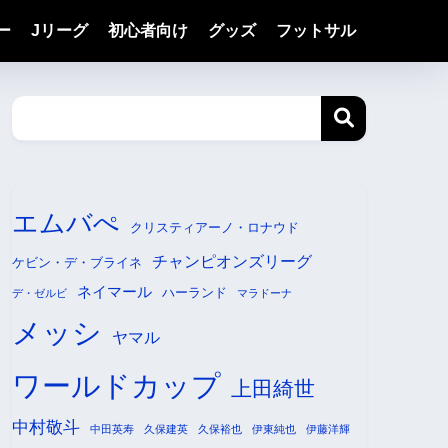
ー
Jリーグ
初心者向け
グッズ
フットサル
エムバぺ
クリスティアーノ・ロナウド
チャンピオンズリーグ
ケビン・デ・ブライネ
ネイマール
ハーランド
デ・ゼルビ
マラドーナ
メッシ
ヤマル
ワールドカップ
上田綺世
中村敬斗
中田英寿
久保建英
久保裕也
伊東純也
伊藤洋輝