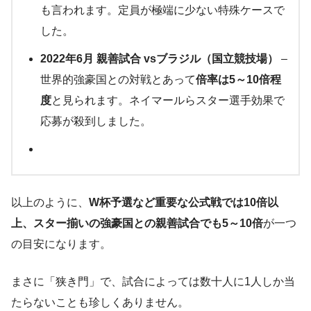
も言われます​。定員が極端に少ない特殊ケースで
した。
2022年6月 親善試合 vsブラジル（国立競技場）
–
世界的強豪国との対戦とあって
倍率は5～10倍程
度
と見られます​。ネイマールらスター選手効果で
応募が殺到しました。
以上のように、
W杯予選など重要な公式戦では10倍以
上、スター揃いの強豪国との親善試合でも5～10倍
が一つ
の目安になります​。
まさに「狭き門」で、試合によっては数十人に1人しか当
たらないことも珍しくありません。