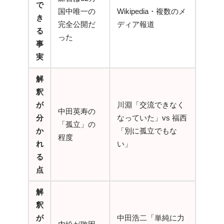
で
国中唯一の
Wikipedia・複数のメ
き
完全公開だ
ディア報道
る
った
事
実
解
釈
が
川淵「交流できなく
中田英寿の
分
なっていた」vs 福西
「孤立」の
か
「別に孤立でもな
程度
れ
い」
る
点
解
釈
が
中田浩二「単純に力