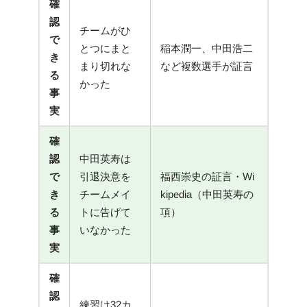
確
認
チームがひ
で
とつにまと
稲本潤一、中田浩二
き
まり切れな
など複数選手が証言
る
かった
事
実
確
認
中田英寿は
で
引退決意を
福西崇史の証言・Wi
き
チームメイ
kipedia（中田英寿の
る
トに告げて
項）
事
いなかった
実
確
認
練習は32カ