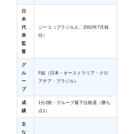
日
本
代
ジーコ（ブラジル人、2002年7月就
表
任）
監
督
グ
ル
F組（日本・オーストラリア・クロ
ー
アチア・ブラジル）
プ
成
1分2敗・グループ最下位敗退（勝ち
績
点1）
主
な