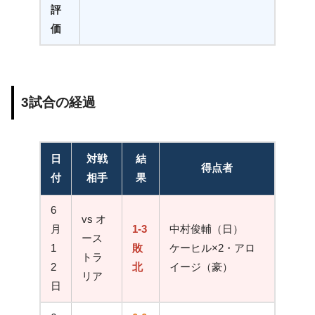
評
価
3試合の経過
日
対戦
結
得点者
付
相手
果
6
vs オ
月
1-3
中村俊輔（日）
ース
1
敗
ケーヒル×2・アロ
トラ
2
北
イージ（豪）
リア
日