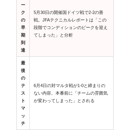
ー
ク
5月30日の開催国ドイツ戦で2-2の善
の
戦。JFAテクニカルレポートは「この
早
段階でコンディションのピークを迎え
期
てしまった」と分析
到
達
最
後
の
テ
6月4日の対マルタ戦が1-0と締まりの
ス
ない内容。本番前に「チームの雰囲気
ト
が変わってしまった」とされる
マ
ッ
チ