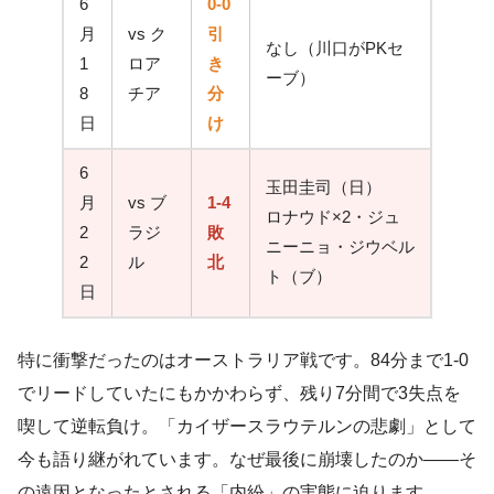
6
0-0
月
vs ク
引
なし（川口がPKセ
1
ロア
き
ーブ）
8
チア
分
日
け
6
玉田圭司（日）
月
vs ブ
1-4
ロナウド×2・ジュ
2
ラジ
敗
ニーニョ・ジウベル
2
ル
北
ト（ブ）
日
特に衝撃だったのはオーストラリア戦です。84分まで1-0
でリードしていたにもかかわらず、残り7分間で3失点を
喫して逆転負け。「カイザースラウテルンの悲劇」として
今も語り継がれています。なぜ最後に崩壊したのか——そ
の遠因となったとされる「内紛」の実態に迫ります。