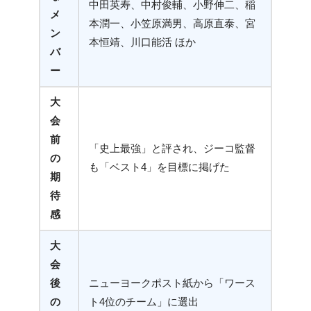
中田英寿、中村俊輔、小野伸二、稲
メ
本潤一、小笠原満男、高原直泰、宮
ン
本恒靖、川口能活 ほか
バ
ー
大
会
前
「史上最強」と評され、ジーコ監督
の
も「ベスト4」を目標に掲げた
期
待
感
大
会
後
ニューヨークポスト紙から「ワース
の
ト4位のチーム」に選出