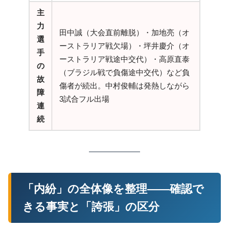
主
力
田中誠（大会直前離脱）・加地亮（オ
選
ーストラリア戦欠場）・坪井慶介（オ
手
ーストラリア戦途中交代）・高原直泰
の
（ブラジル戦で負傷途中交代）など負
故
傷者が続出。中村俊輔は発熱しながら
障
3試合フル出場
連
続
「内紛」の全体像を整理——確認で
きる事実と「誇張」の区分