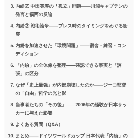
内紛② 中田英寿の「孤立」問題——川淵キャプテンの
発言と福西の反論
内紛③ 戦術論争——プレス時のタイミングをめぐる衝
突
内紛を加速させた「環境問題」——宿舎・練習・コン
ディション
「内紛」の全体像を整理——確認できる事実と「誇
張」の区分
なぜ「史上最強」が内部崩壊したのか——ジーコ監督
の「自由」哲学の光と影
当事者たちの「その後」——2006年の経験が日本サッ
カーに与えた影響
よくある質問（Q&A）
まとめ——ドイツワールドカップ 日本代表「内紛」の