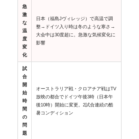
急
激
日本（福島Jヴィレッジ）で高温で調
な
整→ドイツ入り時は冬のような寒さ→
温
大会中は30度超に。急激な気候変化に
度
影響
変
化
試
合
開
オーストラリア戦・クロアチア戦はTV
始
放映の都合でドイツ午後3時（日本午
時
後10時）開始に変更。2試合連続の酷
間
暑コンディション
の
問
題