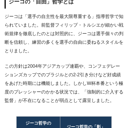
ジーコの「自由」哲学とは
ジーコは「選手の自主性を最大限尊重する」指導哲学で知
られていました。前監督フィリップ・トルシエが細かい戦
術規律を徹底したのとは対照的に、ジーコは選手個々の判
断を信頼し、練習の多くを選手の自由に委ねるスタイルを
とりました。
この方針は2004年アジアカップ連覇や、コンフェデレー
ションズカップでのブラジルとの2-2引き分けなど好成績
をあげた時期には機能しました。しかしW杯本番という極
度のプレッシャーのかかる状況では、「強制的に介入する
監督」が不在になることが弱点として露呈しました。
ジーコ哲学の
ジーコ哲学の「影」