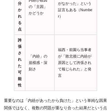
内紛が敗因
分
がなかった」という
の「主因」
か
証言もある（Numbe
かどうか
れ
r）
る
点
誇
張
福西・前園ら当事者
さ
「内紛」の
が「敗北後に内紛が
れ
規模感・深
原因として誇張され
た
刻さ
て報じられた」と発
可
言
能
性
重要なのは「内紛があったから負けた」という単純な因果
関係ではなく、複数の問題が重なり合った結果だという点