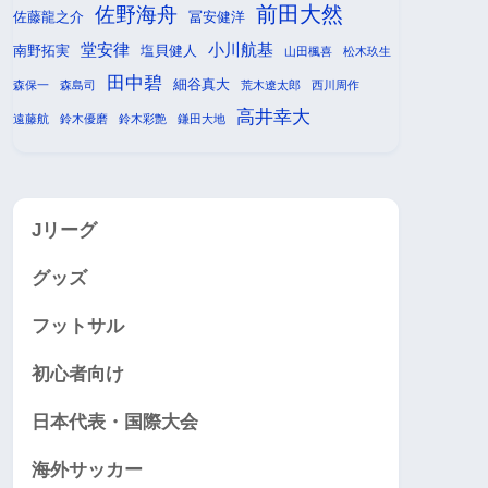
前田大然
佐野海舟
佐藤龍之介
冨安健洋
堂安律
小川航基
南野拓実
塩貝健人
山田楓喜
松木玖生
田中碧
細谷真大
森保一
森島司
荒木遼太郎
西川周作
高井幸大
遠藤航
鈴木優磨
鈴木彩艶
鎌田大地
Jリーグ
グッズ
フットサル
初心者向け
日本代表・国際大会
海外サッカー