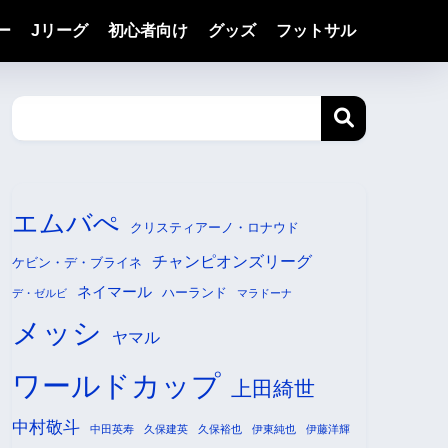
ー
Jリーグ
初心者向け
グッズ
フットサル
エムバぺ
クリスティアーノ・ロナウド
チャンピオンズリーグ
ケビン・デ・ブライネ
ネイマール
ハーランド
デ・ゼルビ
マラドーナ
メッシ
ヤマル
ワールドカップ
上田綺世
中村敬斗
中田英寿
久保建英
久保裕也
伊東純也
伊藤洋輝