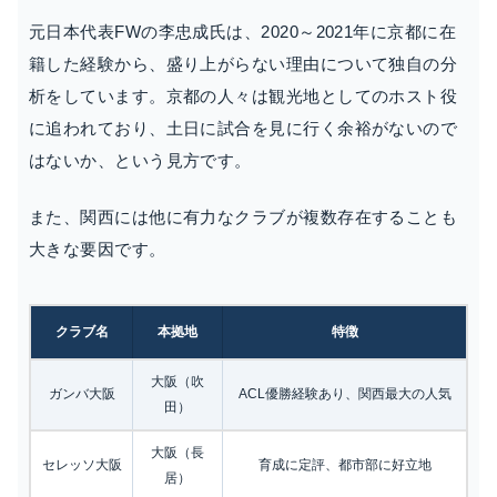
元日本代表FWの李忠成氏は、2020～2021年に京都に在
籍した経験から、盛り上がらない理由について独自の分
析をしています。京都の人々は観光地としてのホスト役
に追われており、土日に試合を見に行く余裕がないので
はないか、という見方です。
また、関西には他に有力なクラブが複数存在することも
大きな要因です。
クラブ名
本拠地
特徴
大阪（吹
ガンバ大阪
ACL優勝経験あり、関西最大の人気
田）
大阪（長
セレッソ大阪
育成に定評、都市部に好立地
居）