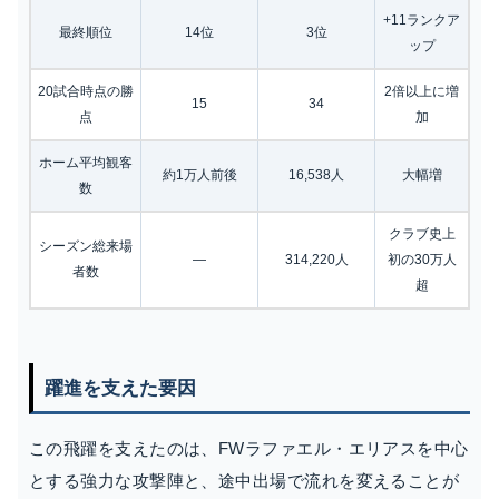
+11ランクア
最終順位
14位
3位
ップ
20試合時点の勝
2倍以上に増
15
34
点
加
ホーム平均観客
約1万人前後
16,538人
大幅増
数
クラブ史上
シーズン総来場
—
314,220人
初の30万人
者数
超
躍進を支えた要因
この飛躍を支えたのは、FWラファエル・エリアスを中心
とする強力な攻撃陣と、途中出場で流れを変えることが