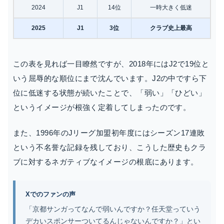
2024
J1
14位
一時大きく低迷
2025
J1
3位
クラブ史上最高
この表を見れば一目瞭然ですが、2018年にはJ2で19位と
いう屈辱的な順位にまで沈んでいます。J2の中ですら下
位に低迷する状態が続いたことで、「弱い」「ひどい」
というイメージが根強く定着してしまったのです。
また、1996年のJリーグ加盟初年度にはシーズン17連敗
という不名誉な記録を残しており、こうした歴史もクラ
ブに対するネガティブなイメージの根底にあります。
Xでのファンの声
「京都サンガってなんで弱いんですか？任天堂っていう
デカいスポンサーついてるんじゃないんですか？」とい