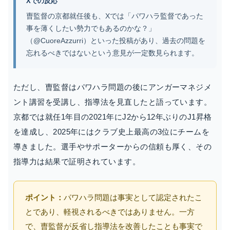
Xでの反応
曺監督の京都就任後も、Xでは「パワハラ監督であった
事を薄くしたい勢力でもあるのかな？」
（@CuoreAzzurri）といった投稿があり、過去の問題を
忘れるべきではないという意見が一定数見られます。
ただし、曺監督はパワハラ問題の後にアンガーマネジメ
ント講習を受講し、指導法を見直したと語っています。
京都では就任1年目の2021年にJ2から12年ぶりのJ1昇格
を達成し、2025年にはクラブ史上最高の3位にチームを
導きました。選手やサポーターからの信頼も厚く、その
指導力は結果で証明されています。
ポイント：
パワハラ問題は事実として認定されたこ
とであり、軽視されるべきではありません。一方
で、曺監督が反省し指導法を改善したことも事実で