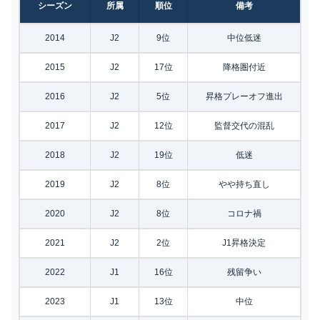
シーズン
所属
順位
備考
2014
J2
9位
中位低迷
2015
J2
17位
降格圏付近
2016
J2
5位
昇格プレーオフ進出
2017
J2
12位
監督交代の混乱
2018
J2
19位
低迷
2019
J2
8位
やや持ち直し
2020
J2
8位
コロナ禍
2021
J2
2位
J1昇格決定
2022
J1
16位
残留争い
2023
J1
13位
中位