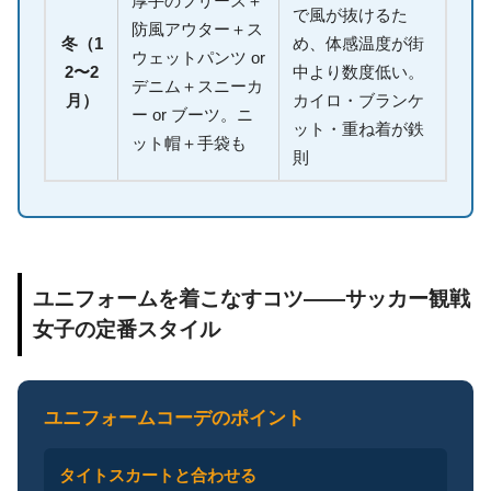
厚手のフリース＋
で風が抜けるた
防風アウター＋ス
冬（1
め、体感温度が街
ウェットパンツ or
2〜2
中より数度低い。
デニム＋スニーカ
月）
カイロ・ブランケ
ー or ブーツ。ニ
ット・重ね着が鉄
ット帽＋手袋も
則
ユニフォームを着こなすコツ——サッカー観戦
女子の定番スタイル
ユニフォームコーデのポイント
タイトスカートと合わせる