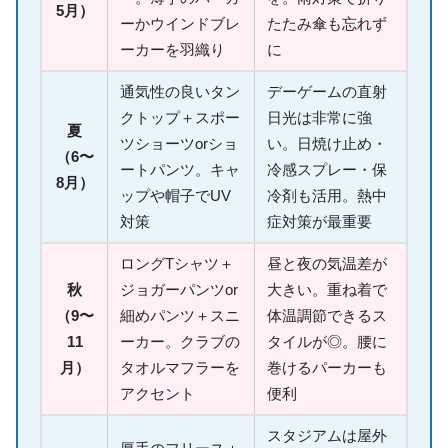
5月）
ーかウインドブレ
たたみ傘も忘れず
ーカーを羽織り
に
通気性の良いタン
デーゲームの直射
クトップ＋スポー
日光は非常に強
夏
ツショーツorショ
い。日焼け止め・
（6〜
ートパンツ。キャ
冷感スプレー・保
8月）
ップや帽子でUV
冷剤も活用。熱中
対策
症対策が最重要
ロングTシャツ＋
昼と夜の気温差が
秋
ジョガーパンツor
大きい。重ね着で
（9〜
細めパンツ＋スニ
体温調節できるス
11
ーカー。クラブの
タイルが◎。腰に
月）
タオルマフラーを
巻けるパーカーも
アクセント
便利
スタジアムは屋外