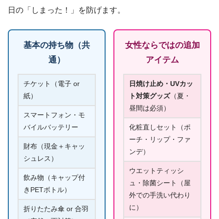
日の「しまった！」を防げます。
基本の持ち物（共
女性ならではの追加
通）
アイテム
チケット（電子 or
日焼け止め・UVカッ
紙）
ト対策グッズ
（夏・
昼間は必須）
スマートフォン・モ
バイルバッテリー
化粧直しセット（ポ
ーチ・リップ・ファ
財布（現金＋キャッ
ンデ）
シュレス）
ウエットティッシ
飲み物（キャップ付
ュ・除菌シート（屋
きPETボトル）
外での手洗い代わり
に）
折りたたみ傘 or 合羽