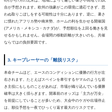
6月から7月の北米は、地域によって厳しい暑さや高地での試
合が予想されます。欧州の強豪がこの環境に適応できず、思
わぬ取りこぼしをする可能性は十分にあります。逆に、暑さ
に慣れたアフリカ勢や南米勢、ホームの利を生かせる開催国
(アメリカ・メキシコ・カナダ)が、予想順位を上回る働きを見
せるかもしれません。会場間の移動距離が大きいのも、共催
ならではの負担要因です。
3. キープレーヤーの「離脱リスク」
本命チームほど、エースのコンディションに優勝の行方が左
右されます。たとえばスペインを牽引するヤマルのような若
き主役にもしものことがあれば、市場が織り込んでいる優勝
確率は大きく揺らぎます。開幕前のオッズは「主力が万全」
を前提にしていることが多いため、大会中のケガや出場停止
は、順位予想を一夜でひっくり返す最大のリスクです。