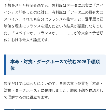
予想をさせた検証企画でも、無料版はデータに忠実に「スペ
イン」と即答したのに対し、有料版は「データ上の最有力は
スペイン。それでも自分はフランスを推す」と、選手層と経
験値を理由にフランスを選んだという結果が話題になりまし
た。「スペインか、フランスか」――ここが今大会の予想順
位における最大の論点です。
本命・対抗・ダークホースで読む2026予想順
位
数字だけでは伝わりにくいので、各国の立ち位置を「本命・
対抗・ダークホース」に整理しました。順位予想を物語とし
て理解するのに役立ちます。