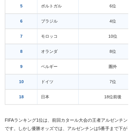
5
ポルトガル
6位
6
ブラジル
4位
7
モロッコ
10位
8
オランダ
8位
9
ベルギー
圏外
10
ドイツ
7位
18
日本
18位前後
FIFAランキング1位は、前回カタール大会の王者アルゼンチン
です。しかし優勝オッズでは、アルゼンチンは5番手まで下が