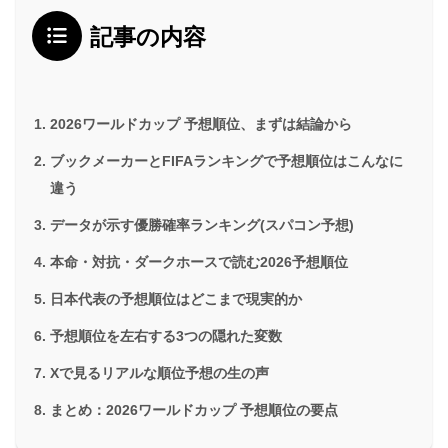
記事の内容
2026ワールドカップ 予想順位、まずは結論から
ブックメーカーとFIFAランキングで予想順位はこんなに
違う
データが示す優勝確率ランキング(スパコン予想)
本命・対抗・ダークホースで読む2026予想順位
日本代表の予想順位はどこまで現実的か
予想順位を左右する3つの隠れた変数
Xで見るリアルな順位予想の生の声
まとめ：2026ワールドカップ 予想順位の要点