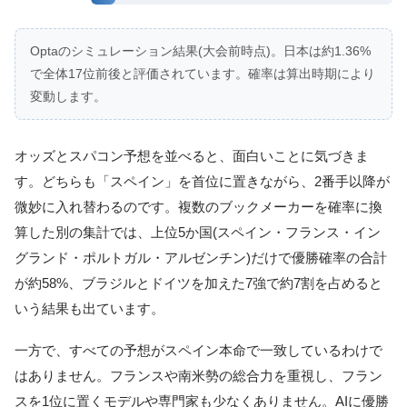
Optaのシミュレーション結果(大会前時点)。日本は約1.36%
で全体17位前後と評価されています。確率は算出時期により
変動します。
オッズとスパコン予想を並べると、面白いことに気づきま
す。どちらも「スペイン」を首位に置きながら、2番手以降が
微妙に入れ替わるのです。複数のブックメーカーを確率に換
算した別の集計では、上位5か国(スペイン・フランス・イン
グランド・ポルトガル・アルゼンチン)だけで優勝確率の合計
が約58%、ブラジルとドイツを加えた7強で約7割を占めると
いう結果も出ています。
一方で、すべての予想がスペイン本命で一致しているわけで
はありません。フランスや南米勢の総合力を重視し、フラン
スを1位に置くモデルや専門家も少なくありません。AIに優勝