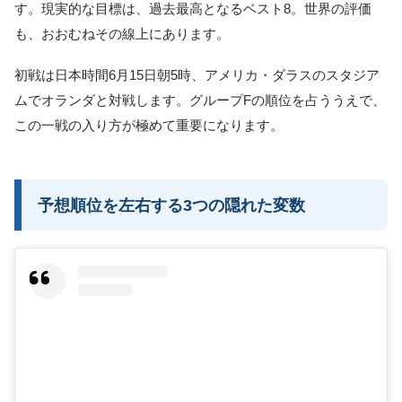
す。現実的な目標は、過去最高となるベスト8。世界の評価
も、おおむねその線上にあります。
初戦は日本時間6月15日朝5時、アメリカ・ダラスのスタジア
ムでオランダと対戦します。グループFの順位を占ううえで、
この一戦の入り方が極めて重要になります。
予想順位を左右する3つの隠れた変数