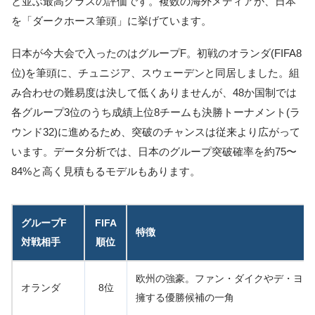
と並ぶ最高クラスの評価です。複数の海外メディアが、日本
を「ダークホース筆頭」に挙げています。
日本が今大会で入ったのはグループF。初戦のオランダ(FIFA8
位)を筆頭に、チュニジア、スウェーデンと同居しました。組
み合わせの難易度は決して低くありませんが、48か国制では
各グループ3位のうち成績上位8チームも決勝トーナメント(ラ
ウンド32)に進めるため、突破のチャンスは従来より広がって
います。データ分析では、日本のグループ突破確率を約75〜
84%と高く見積もるモデルもあります。
グループF
FIFA
特徴
対戦相手
順位
欧州の強豪。ファン・ダイクやデ・ヨン
オランダ
8位
擁する優勝候補の一角