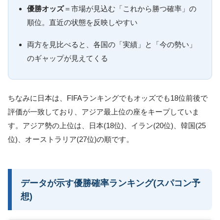
優勝オッズ
＝市場が見込む「これから勝つ確率」の
順位。直近の状態を反映しやすい
両方を見比べると、各国の「実績」と「今の勢い」
のギャップが見えてくる
ちなみに日本は、FIFAランキングでもオッズでも18位前後で
評価が一致しており、アジア最上位の座をキープしていま
す。アジア勢の上位は、日本(18位)、イラン(20位)、韓国(25
位)、オーストラリア(27位)の順です。
データが示す優勝確率ランキング(スパコン予
想)