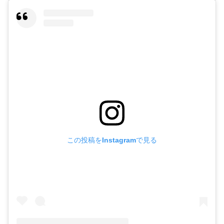
この投稿をInstagramで見る