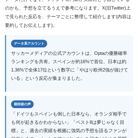
のかも、予想を立てるうえで参考になります。X(旧Twitter)上
で見られた反応を、テーマごとに整理して紹介します(内容は
要約してお伝えします)。
データ系アカウント
サッカーメディアの公式アカウントは、Optaの優勝確率
ランキングを共有。スペインが約16%で首位、日本は約
1.36%で全体17位という数字に「やはり欧州2強が抜けて
いる」という反応が集まりました。
期待派の声
「ドイツもスペインも倒した日本なら、オランダ相手で
も何が起きるかわからない」「ベスト8は夢じゃなく目
標」と、過去の実績を根拠に強気の予想を語るファンが