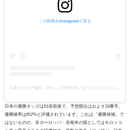
この投稿をInstagramで見る
日本サッカー協会（JFA）／日本代表／なでしこジャパン(@japanfootballassociation)がシェアした投稿
日本の優勝オッズは51倍前後で、予想順位はおよそ18番手。
優勝確率は約2%と評価されています。これは「優勝候補」で
はないものの、非ヨーロッパ・非南米の国としてはモロッコ