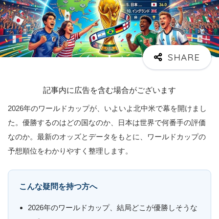
記事内に広告を含む場合がございます
2026年のワールドカップが、いよいよ北中米で幕を開けまし
た。優勝するのはどの国なのか、日本は世界で何番手の評価
なのか。最新のオッズとデータをもとに、ワールドカップの
予想順位をわかりやすく整理します。
こんな疑問を持つ方へ
2026年のワールドカップ、結局どこが優勝しそうな