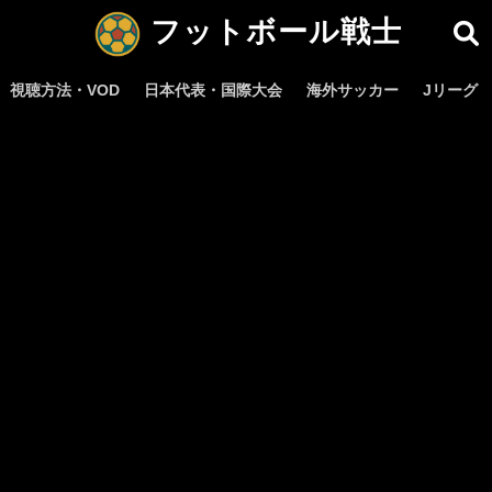
フットボール戦士
視聴方法・VOD
日本代表・国際大会
海外サッカー
Jリーグ