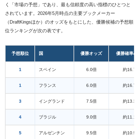
く「市場の予想」であり、最も信頼度の高い指標のひとつと
されています。2026年5月時点の主要ブックメーカー
（DraftKingsほか）のオッズをもとにした、優勝候補の予想順
位ランキングが次の表です。
予想順位
国
優勝オッズ
優勝確率の
1
スペイン
6.0倍
約16.7
1
フランス
6.0倍
約16.7
3
イングランド
7.5倍
約13.3
4
ブラジル
9.0倍
約11.1
5
アルゼンチン
9.5倍
約10.5