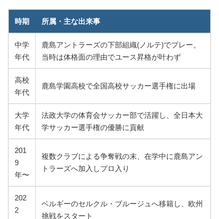
時期
所属・主な出来事
中学
鹿島アントラーズの下部組織(ノルテ)でプレー。
年代
当時は体格面の理由でユース昇格が叶わず
高校
鹿島学園高校で全国高校サッカー選手権に出場
年代
大学
法政大学の体育会サッカー部で活躍し、全日本大
年代
学サッカー選手権の優勝に貢献
201
複数クラブによる争奪戦の末、在学中に鹿島アン
9
トラーズへ加入しプロ入り
年〜
202
ベルギーのセルクル・ブルージュへ移籍し、欧州
2
挑戦をスタート