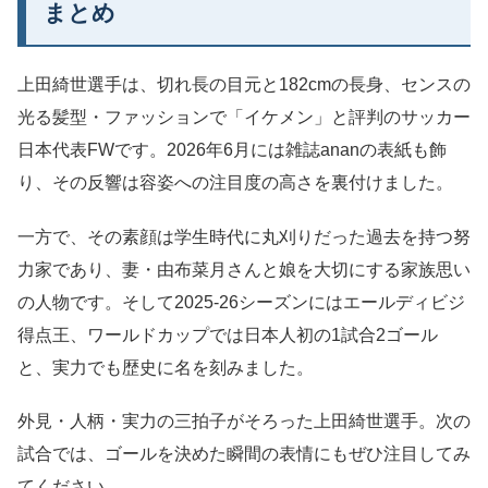
まとめ
上田綺世選手は、切れ長の目元と182cmの長身、センスの
光る髪型・ファッションで「イケメン」と評判のサッカー
日本代表FWです。2026年6月には雑誌ananの表紙も飾
り、その反響は容姿への注目度の高さを裏付けました。
一方で、その素顔は学生時代に丸刈りだった過去を持つ努
力家であり、妻・由布菜月さんと娘を大切にする家族思い
の人物です。そして2025-26シーズンにはエールディビジ
得点王、ワールドカップでは日本人初の1試合2ゴール
と、実力でも歴史に名を刻みました。
外見・人柄・実力の三拍子がそろった上田綺世選手。次の
試合では、ゴールを決めた瞬間の表情にもぜひ注目してみ
てください。