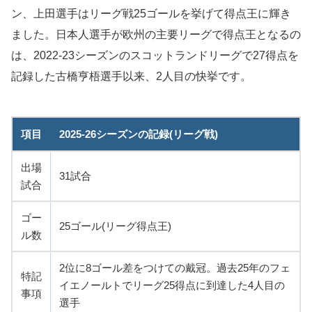
ン、上田選手はリーグ戦25ゴールを挙げて得点王に輝き
ました。日本人選手が欧州の主要リーグで得点王となるの
は、2022-23シーズンのスコットランドリーグで27得点を
記録した古橋亨梧選手以来、2人目の快挙です。
項目
2025-26シーズンの記録(リーグ戦)
出場
31試合
試合
ゴー
25ゴール(リーグ得点王)
ル数
2位に8ゴール差をつけての戴冠。過去25年のフェ
特記
イエノールトでリーグ25得点に到達した4人目の
事項
選手