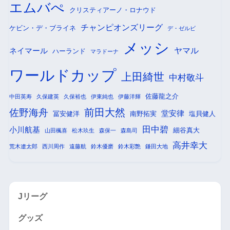
エムバぺ
クリスティアーノ・ロナウド
チャンピオンズリーグ
ケビン・デ・ブライネ
デ・ゼルビ
メッシ
ヤマル
ネイマール
ハーランド
マラドーナ
ワールドカップ
上田綺世
中村敬斗
佐藤龍之介
中田英寿
久保建英
久保裕也
伊東純也
伊藤洋輝
前田大然
佐野海舟
堂安律
冨安健洋
南野拓実
塩貝健人
田中碧
小川航基
細谷真大
山田楓喜
松木玖生
森保一
森島司
高井幸大
荒木遼太郎
西川周作
遠藤航
鈴木優磨
鈴木彩艶
鎌田大地
Jリーグ
グッズ