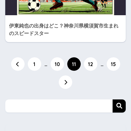
伊東純也の出身はどこ？神奈川県横須賀市生まれ
のスピードスター
1
…
10
11
12
…
15