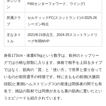
ポジショ
FW(センターフォワード、ウイング)
ン
所属クラ
セルティックFC(スコットランド)※2025-26
ブ
シーズン時点
主なタイ
2021年J1得点王、2024-25スコットランドリ
トル
ーグ年間MVP
身長173cm・体重67kgという数字は、欧州のトップリー
グでは小柄な部類に入ります。体格で相手を上回るタイプ
ではなく、筋肉の「質」と「使い方」で世界と渡り合って
いるのが前田選手の特徴です。特に太ももの前側(大腿四
頭筋)と裏側(ハムストリングス)の発達は関係者の間でも有
名で、雑誌の取材では同僚が太もも裏の筋肉に驚いたとい
うエピソードも紹介されています。