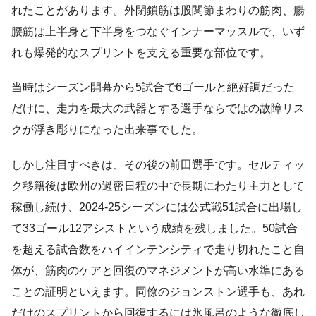
れたことがあります。外閉鎖筋は股関節まわりの筋肉、腸
腰筋は上半身と下半身をつなぐインナーマッスルで、いず
れも爆発的なスプリントを支える重要な部位です。
当時はシーズン開幕から5試合で6ゴールと絶好調だった
だけに、走力を最大の武器とする選手ならではの故障リス
クが浮き彫りになった出来事でした。
しかし注目すべきは、その後の前田選手です。セルティッ
ク移籍後は欧州の過密日程の中で長期にわたり主力として
稼働し続け、2024-25シーズンには公式戦51試合に出場し
て33ゴール12アシストという成績を残しました。50試合
を超える試合数をハイインテンシティで走り切れたこと自
体が、筋肉のケアと回復のマネジメントが高い水準にある
ことの証明といえます。同僚のジョンストン選手も、あれ
だけのスプリントから回復するには氷風呂のような徹底し