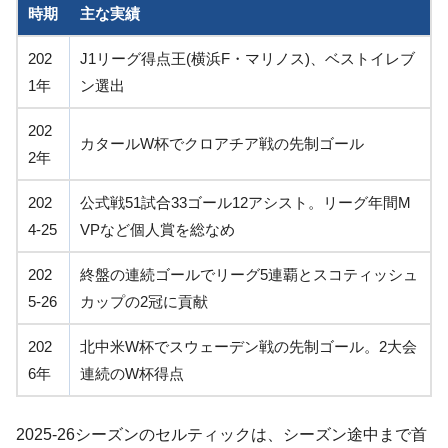
時期
主な実績
202
J1リーグ得点王(横浜F・マリノス)、ベストイレブ
1年
ン選出
202
カタールW杯でクロアチア戦の先制ゴール
2年
202
公式戦51試合33ゴール12アシスト。リーグ年間M
4-25
VPなど個人賞を総なめ
202
終盤の連続ゴールでリーグ5連覇とスコティッシュ
5-26
カップの2冠に貢献
202
北中米W杯でスウェーデン戦の先制ゴール。2大会
6年
連続のW杯得点
2025-26シーズンのセルティックは、シーズン途中まで首