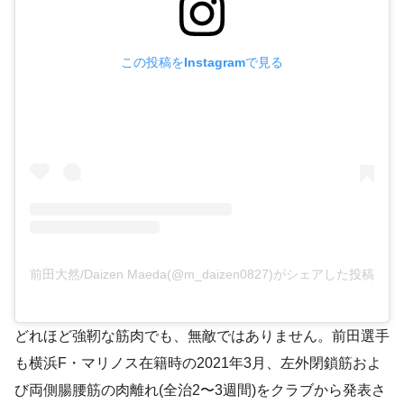
この投稿をInstagramで見る
前田大然/Daizen Maeda(@m_daizen0827)がシェアした投稿
どれほど強靭な筋肉でも、無敵ではありません。前田選手
も横浜F・マリノス在籍時の2021年3月、左外閉鎖筋およ
び両側腸腰筋の肉離れ(全治2〜3週間)をクラブから発表さ