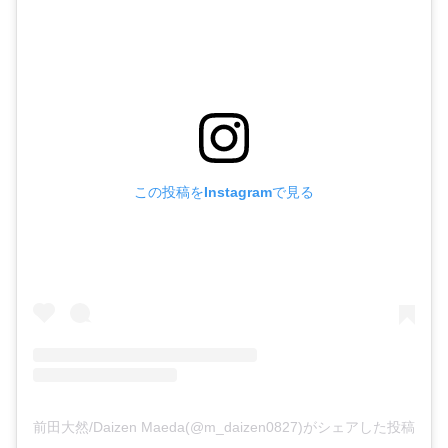
この投稿をInstagramで見る
前田大然/Daizen Maeda(@m_daizen0827)がシェアした投稿