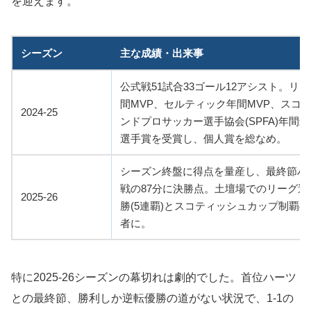
を迎えます。
シーズン
主な成績・出来事
公式戦51試合33ゴール12アシスト。リ
間MVP、セルティック年間MVP、スコ
2024-25
ンドプロサッカー選手協会(SPFA)年間
選手賞を受賞し、個人賞を総なめ。
シーズン終盤に得点を量産し、最終節ハ
戦の87分に決勝点。土壇場でのリーグ逆
2025-26
勝(5連覇)とスコティッシュカップ制覇
者に。
特に2025-26シーズンの幕切れは劇的でした。首位ハーツ
との最終節、勝利しか逆転優勝の道がない状況で、1-1の