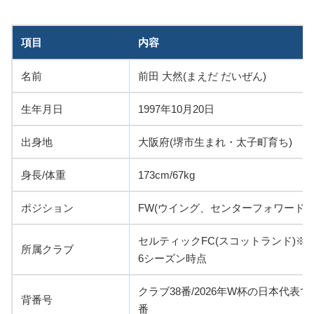
項目
内容
名前
前田 大然(まえだ だいぜん)
生年月日
1997年10月20日
出身地
大阪府(堺市生まれ・太子町育ち)
身長/体重
173cm/67kg
ポジション
FW(ウイング、センターフォワード)/
セルティックFC(スコットランド)※202
所属クラブ
6シーズン時点
クラブ38番/2026年W杯の日本代表で
背番号
番