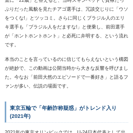
直に「22歳」と答えると、当時スキンヘッドで貫禄たっ
ぷりだった風貌を見たチアゴ選手は、冗談交じりに「ウソ
をつくな!」とツッコミ。さらに同じくブラジル人のエリ
キ選手も「ブラジル人をだますな!」と便乗し、前田選手
が「ホントホントホント」と必死に弁明する、という流れ
です。
本当のことを言っているのに信じてもらえないという構図
が絶妙で、この動画は公開当時から大きな反響を呼びまし
た。今なお「前田大然のエピソードで一番好き」と語るフ
ァンが多い、伝説の場面です。
東京五輪で「年齢詐称疑惑」がトレンド入り
(2021年)
2021年の東京オリンピックでは、U-24日本代表として出