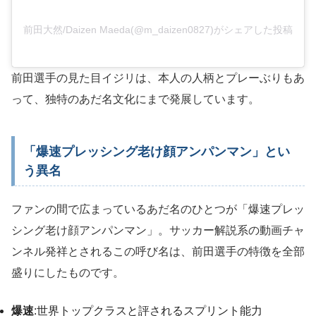
前田大然/Daizen Maeda(@m_daizen0827)がシェアした投稿
前田選手の見た目イジリは、本人の人柄とプレーぶりもあ
って、独特のあだ名文化にまで発展しています。
「爆速プレッシング老け顔アンパンマン」とい
う異名
ファンの間で広まっているあだ名のひとつが「爆速プレッ
シング老け顔アンパンマン」。サッカー解説系の動画チャ
ンネル発祥とされるこの呼び名は、前田選手の特徴を全部
盛りにしたものです。
爆速
:世界トップクラスと評されるスプリント能力