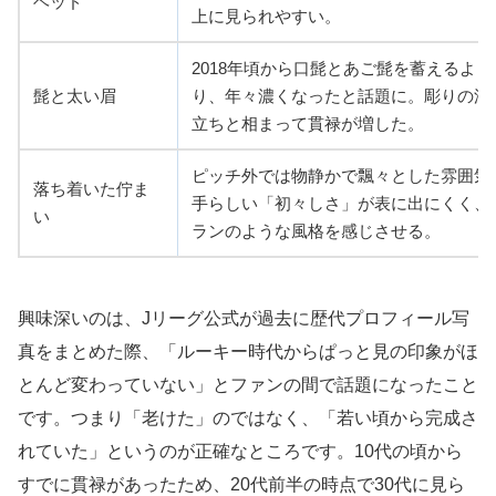
ヘッド
上に見られやすい。
2018年頃から口髭とあご髭を蓄えるよう
髭と太い眉
り、年々濃くなったと話題に。彫りの深
立ちと相まって貫禄が増した。
ピッチ外では物静かで飄々とした雰囲気
落ち着いた佇ま
手らしい「初々しさ」が表に出にくく、
い
ランのような風格を感じさせる。
興味深いのは、Jリーグ公式が過去に歴代プロフィール写
真をまとめた際、「ルーキー時代からぱっと見の印象がほ
とんど変わっていない」とファンの間で話題になったこと
です。つまり「老けた」のではなく、「若い頃から完成さ
れていた」というのが正確なところです。10代の頃から
すでに貫禄があったため、20代前半の時点で30代に見ら