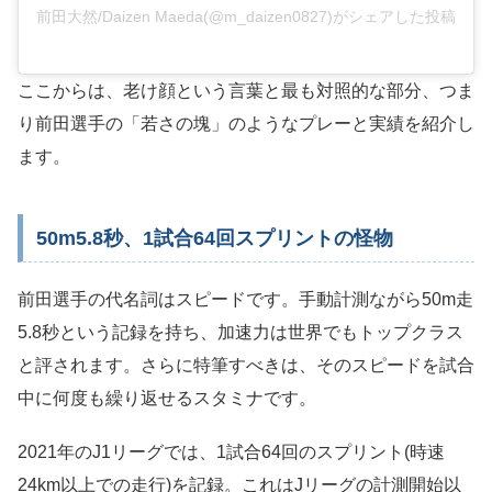
前田大然/Daizen Maeda(@m_daizen0827)がシェアした投稿
ここからは、老け顔という言葉と最も対照的な部分、つま
り前田選手の「若さの塊」のようなプレーと実績を紹介し
ます。
50m5.8秒、1試合64回スプリントの怪物
前田選手の代名詞はスピードです。手動計測ながら50m走
5.8秒という記録を持ち、加速力は世界でもトップクラス
と評されます。さらに特筆すべきは、そのスピードを試合
中に何度も繰り返せるスタミナです。
2021年のJ1リーグでは、1試合64回のスプリント(時速
24km以上での走行)を記録。これはJリーグの計測開始以